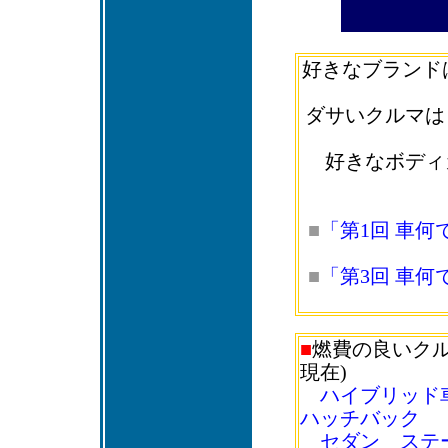
好きなブランド
ダサいクルマは
好きなボディ
■
「第1回 車何
■
「第3回 車何
■
燃費の良いクル
現在)
ハイブリッド
ハッチバック
セダン
ステ