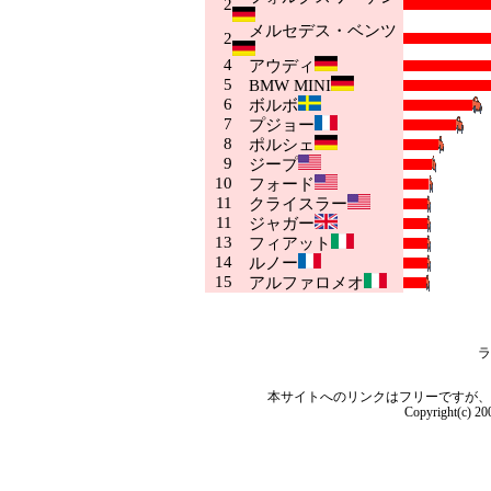
2
メルセデス・ベンツ
2
4
アウディ
5
BMW MINI
6
ボルボ
7
プジョー
8
ポルシェ
9
ジープ
10
フォード
11
クライスラー
11
ジャガー
13
フィアット
14
ルノー
15
アルファロメオ
ラ
本サイトへのリンクはフリーですが、
Copyright(c) 2