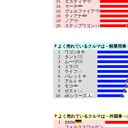
15
エスティマ
16
マーチ
16
ヴェルファイア
18
ティアナ
19
ノア
20
ステップワゴン
よく売れているクルマは－軽乗用車
1
ワゴンR
2
タント
3
ムーヴ
4
ミラ
5
ライフ
6
パレット
7
アルト
8
モコ
9
ゼスト
10
eKシリーズ
よく売れているクルマは－外国車－
1
BMW
フォルクスワーゲン