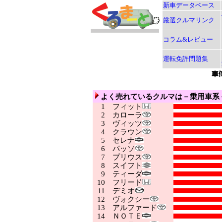
新車データベース
厳選クルマリンク
コラム&レビュー
運転免許問題集
よく売れているクルマは－乗用車系
1
フィット
2
カローラ
3
ヴィッツ
4
クラウン
5
セレナ
6
パッソ
7
プリウス
8
スイフト
9
ティーダ
10
フリード
11
デミオ
12
ヴォクシー
13
アルファード
14
ＮＯＴＥ