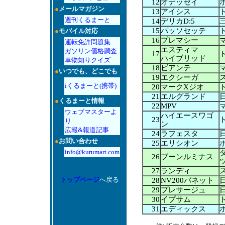
12
オデッセイ
●
メールマガジン
13
アイシス
週刊くるまーと
14
デリカD:5
15
パッソセッテ
●
モバイル対応
16
プレマシー
運転免許問題集
エスティマ
ガソリン価格調査
17
ハイブリッド
車物知りクイズ
18
ビアンテ
●
いつでも、どこでも
19
エクシーガ
iくるまーと(携帯)
20
マークXジオ
21
エルグランド
●
くるまーと情報
22
MPV
ウェブマスターよ
ハイエースワゴ
23
り
ン
広報&報道記事
24
ラフェスタ
●
お問い合わせ
25
エリシオン
info@kurumart.com
26
ブーンルミナス
27
ランディ
トップページ
へ戻る
28
NV200バネット
29
プレサージュ
30
イプサム
31
エディックス