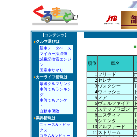
【コンテンツ】
●
クルマ選びは
■
新車データベース
マイカー採点簿
試乗記検索エンジ
順位
車名
ン
国産車サマリー
1
フリード
●
カーライフ情報は
2
セレナ
厳選クルマリンク
3
ヴォクシー
車何でもランキン
4
ウィッシュ
グ
5
ノア
車何でもアンケー
6
ヴェルファイア
ト
7
ステップワゴン
自動車保険
8
エスティマ
●
業界情報は
9
シエンタ
ニュース&トピッ
10
アルファード
クス
11
ストリーム
コラム&レビュー