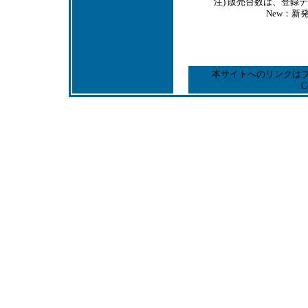
注) 販売台数は、登
New：新
本サイトへのリンクは
C