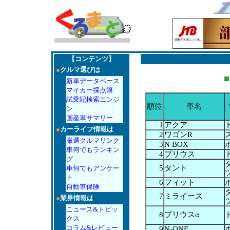
【コンテンツ】
●
クルマ選びは
■
新車データベース
マイカー採点簿
試乗記検索エンジ
順位
車名
ン
国産車サマリー
1
アクア
●
カーライフ情報は
2
ワゴンR
厳選クルマリンク
3
N BOX
車何でもランキン
4
プリウス
グ
5
タント
車何でもアンケー
ト
6
フィット
自動車保険
7
ミライース
●
業界情報は
ニュース&トピッ
8
プリウスα
クス
コラム&レビュー
9
N-ONE