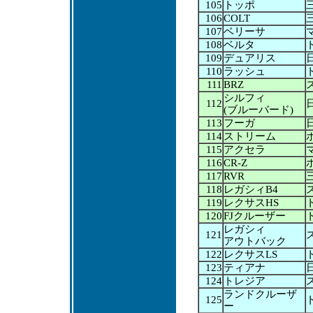
105
トッポ
106
COLT
107
ベリーサ
108
ベルタ
109
デュアリス
110
ラッシュ
111
BRZ
シルフィ
112
(ブルーバード)
113
フーガ
114
ストリーム
115
アクセラ
116
CR-Z
117
RVR
118
レガシィB4
119
レクサスHS
120
FJクルーザー
レガシィ
121
アウトバック
122
レクサスLS
123
ティアナ
124
トレジア
ランドクルーザ
125
ー