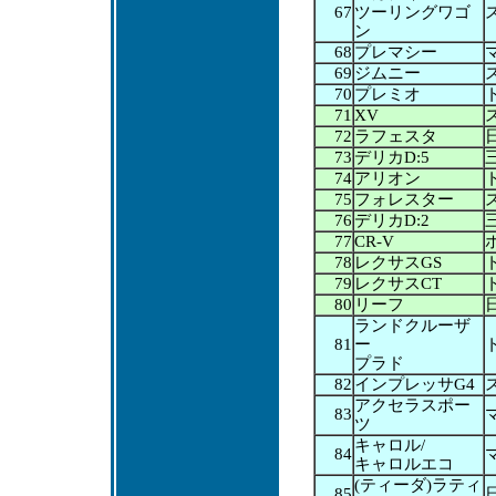
67
ツーリングワゴ
ン
68
プレマシー
69
ジムニー
70
プレミオ
71
XV
72
ラフェスタ
73
デリカD:5
74
アリオン
75
フォレスター
76
デリカD:2
77
CR-V
78
レクサスGS
79
レクサスCT
80
リーフ
ランドクルーザ
81
ー
プラド
82
インプレッサG4
アクセラスポー
83
ツ
キャロル/
84
キャロルエコ
(ティーダ)ラティ
85