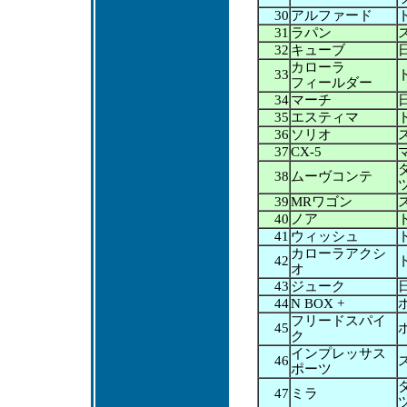
30
アルファード
31
ラパン
32
キューブ
カローラ
33
フィールダー
34
マーチ
35
エスティマ
36
ソリオ
37
CX-5
38
ムーヴコンテ
39
MRワゴン
40
ノア
41
ウィッシュ
カローラアクシ
42
オ
43
ジューク
44
N BOX +
フリードスパイ
45
ク
インプレッサス
46
ポーツ
47
ミラ