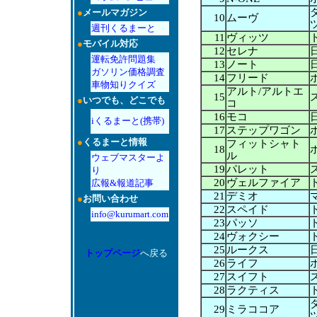
●
メールマガジン
10
ムーヴ
週刊くるまーと
11
ヴィッツ
●
モバイル対応
12
セレナ
運転免許問題集
13
ノート
ガソリン価格調査
14
フリード
車物知りクイズ
アルト/アルトエ
15
●
いつでも、どこでも
コ
16
モコ
iくるまーと(携帯)
17
ステップワゴン
●
くるまーと情報
フィットシャト
18
ル
ウェブマスターよ
19
パレット
り
20
ヴェルファイア
広報&報道記事
21
デミオ
●
お問い合わせ
22
スペイド
info@kurumart.com
23
パッソ
24
ヴォクシー
25
ルークス
トップページ
へ戻る
26
ライフ
27
スイフト
28
ラクティス
29
ミラココア