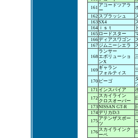
アコードツアラ
161
ー
162
スプラッシュ
163
SX4
164
ｉｓｔ
165
ロードスター
166
ディアスワゴン
167
ジムニーシエラ
ランサー
168
エボリューショ
ンX
ギャラン
169
フォルティス
170
ビーゴ
171
インスパイア
スカイライン
172
クロスオーバー
173
NISSAN GT-R
174
デリカD:3
アテンザスポー
175
ツ
スカイラインク
176
ーペ