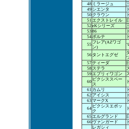
48
ミラージュ
49
シエンタ
50
クラウン
51
エクストレイル
52
eKシリーズ
53
86
54
ポルテ
フレア(AZワゴ
55
ン)
56
タントエグゼ
57
ティーダ
58
ステラ
59
エブリィワゴン
ピクシススペー
60
ス
61
カムリ
62
アイシス
63
マークX
ピクシスエポッ
64
ク
65
エルグランド
66
ヴァンガード
レガシィ