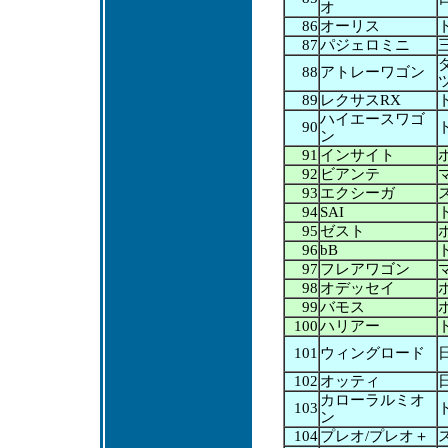
オ
86
オーリス
87
パジェロミニ
88
アトレーワゴン
89
レクサスRX
ハイエースワゴ
90
ン
91
インサイト
92
ビアンテ
93
エクシーガ
94
SAI
95
ゼスト
96
bB
97
フレアワゴン
98
オデッセイ
99
バモス
100
ハリアー
101
ウィングロード
102
オッティ
カローラルミオ
103
ン
104
プレオ/プレオ＋