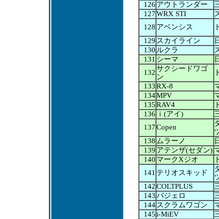
126
アウトランダー
127
WRX STI
128
アベンシス
129
スカイライン
130
ルクラ
131
シーマ
サクシードワゴ
132
ン
133
RX-8
134
MPV
135
RAV4
136
ｉ(アイ)
137
Copen
138
ムラーノ
139
アテンザ(セダン)
140
マークXジオ
141
テリオスキッド
142
COLTPLUS
143
パジェロ
144
スクラムワゴン
145
i-MiEV