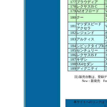
177
プラウディア
178
レクサスIS C
179
AZオフロード
180
クー
マツダスピード
181
アクセラ
182
レジェンド
183
アルティス
184
シビックタイプR
185
センチュリー
186
レクサスIS F
187
キザシ
188
SX4セダン
189
ディグニティ
注) 販売台数は、登
New：新発売 F
本サイトへのリンクは
C