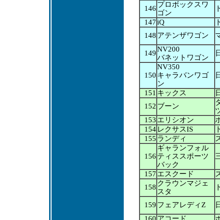
プロボックスワ
146
ゴン
147
iQ
148
アテンザワゴン
NV200
149
バネットワゴン
NV350
150
キャラバンワゴ
ン
151
キックス
152
ブーン
153
エリシオン
154
レクサスIS
155
ランディ
ギャランフォル
156
ティススポーツ
バック
157
エスクード
クラウンマジェ
158
スタ
159
フェアレディZ
160
アコード