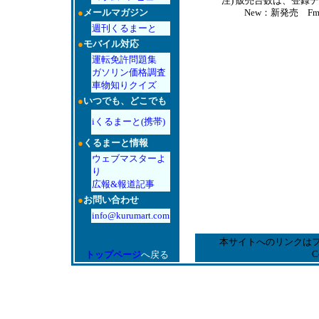
注) 販売台数は、登
New：新発売 F
●
メールマガジン
週刊くるまーと
●
モバイル対応
運転免許問題集
ガソリン価格調査
車物知りクイズ
●
いつでも、どこでも
iくるまーと(携帯)
●
くるまーと情報
ウェブマスターよ
り
広報&報道記事
●
お問い合わせ
info@kurumart.com
本サイトへのリンクは
C
トップページ
へ戻る