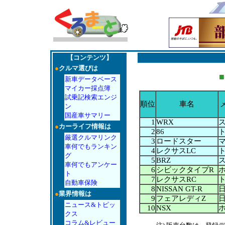
【コンテンツ】
●
クルマ選びは
■
新車データベース
マイカー採点簿
試乗記検索エンジ
順位
車名
ン
国産車サマリー
1
WRX
●
カーライフ情報は
2
86
厳選クルマリンク
3
ロードスター
車何でもランキン
4
レクサスLC
グ
5
BRZ
車何でもアンケー
6
シビックタイプR
ト
7
レクサスRC
自動車保険
8
NISSAN GT-R
●
業界情報は
9
フェアレディZ
ニュース&トピッ
10
NSX
クス
コラム&レビュー