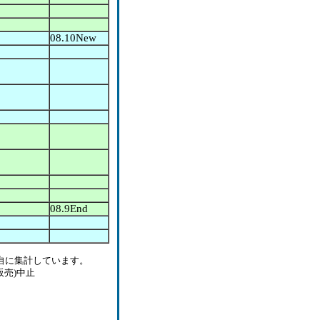
08.10New
08.9End
自に集計しています。
販売)中止