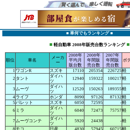
■ 車何でもランキング ■
■
■
軽自動車
2008年販売台数ランキング
2008年
2008年
2007年
メーカ
順位
車名
平均月
年間販
年間販
ボ
ー
販台数
売台数
売台数
1
ワゴンR
スズキ
17110
205354
226725
軽
ダイハ
2
タント
12940
159322
100217
軽
ツ
ダイハ
3
ムーヴ
12520
150263
189355
軽
ツ
4
ライフ
ホンダ
8090
97126
87132
軽
5
パレット
スズキ
6050
72595
-
軽
ダイハ
6
ミラ
6040
72473
75757
軽
ツ
ダイハ
7
ムーヴコンテ
5920
24438
-
軽
ツ
8
モコ
日産
4830
57945
60715
軽