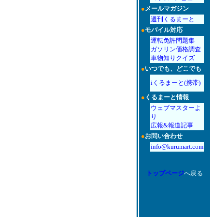
●
メールマガジン
週刊くるまーと
●
モバイル対応
運転免許問題集
ガソリン価格調査
車物知りクイズ
●
いつでも、どこでも
iくるまーと(携帯)
●
くるまーと情報
ウェブマスターよ
り
広報&報道記事
●
お問い合わせ
info@kurumart.com
トップページ
へ戻る