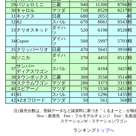
29
パジェロミニ
三菱
940
11300
8766
軽
30
キャロル
マツダ
710
8529
8217
軽
31
キックス
日産
680
2051
-
軽
32
R2
スバル
670
8061
9543
軽
ダイハ
33
テリオスキッド
520
6198
8528
軽
ツ
ダイハ
34
Copen
500
5997
5703
軽
ツ
35
クリッパーリオ
日産
470
5641
3950
軽
ダイハ
36
ソニカ
370
4455
8512
軽
ツ
サンバー
37
スバル
350
4184
3425
軽
ディアスワゴン
38
タウンボックス
三菱
300
3558
3514
軽
39
スクラムワゴン
マツダ
280
3373
3313
軽
40
スピアーノ
マツダ
170
1538
2451
軽
41
R1
スバル
110
1296
1435
軽
42
AZオフロード
マツダ
50
561
568
軽
注) 販売台数は、登録データなど諸資料に基づき「くるまーと」が独
New：新発売 Fmc：フルモデルチェンジ End：生産(
ステーションW：ステーションワゴン
ランキング
トップ
へ