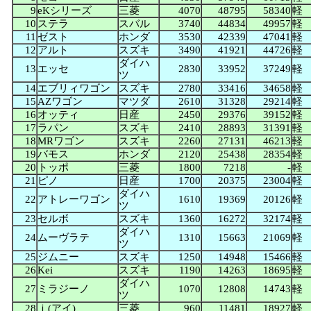
9
eKシリーズ
三菱
4070
48795
58340
軽
10
ステラ
スバル
3740
44834
49957
軽
11
ゼスト
ホンダ
3530
42339
47041
軽
12
アルト
スズキ
3490
41921
44726
軽
ダイハ
13
エッセ
2830
33952
37249
軽
ツ
14
エブリィワゴン
スズキ
2780
33416
34658
軽
15
AZワゴン
マツダ
2610
31328
29214
軽
16
オッティ
日産
2450
29376
39152
軽
17
ラパン
スズキ
2410
28893
31391
軽
18
MRワゴン
スズキ
2260
27131
46213
軽
19
バモス
ホンダ
2120
25438
28354
軽
20
トッポ
三菱
1800
7218
-
軽
21
ピノ
日産
1700
20375
23004
軽
ダイハ
22
アトレーワゴン
1610
19369
20126
軽
ツ
23
セルボ
スズキ
1360
16272
32174
軽
ダイハ
24
ムーヴラテ
1310
15663
21069
軽
ツ
25
ジムニー
スズキ
1250
14948
15466
軽
26
Kei
スズキ
1190
14263
18695
軽
ダイハ
27
ミラジーノ
1070
12808
14743
軽
ツ
28
ｉ(アイ)
三菱
960
11481
18927
軽