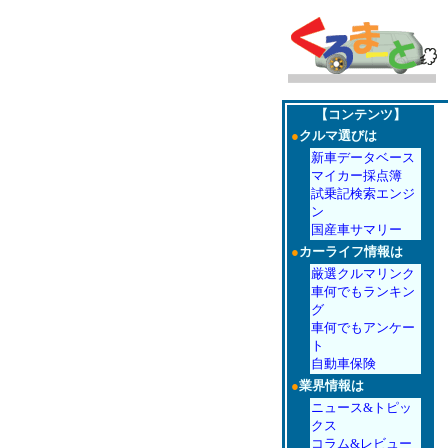
【コンテンツ】
●
クルマ選びは
新車データベース
マイカー採点簿
試乗記検索エンジ
ン
国産車サマリー
●
カーライフ情報は
厳選クルマリンク
車何でもランキン
グ
車何でもアンケー
ト
自動車保険
●
業界情報は
ニュース&トピッ
クス
コラム&レビュー