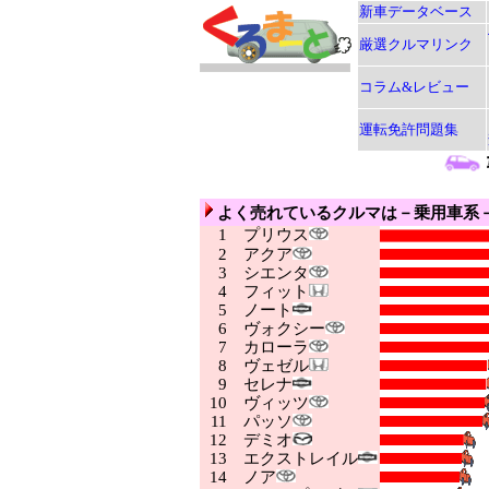
新車データベース
厳選クルマリンク
コラム&レビュー
運転免許問題集
よく売れているクルマは－乗用車系
1
プリウス
2
アクア
3
シエンタ
4
フィット
5
ノート
6
ヴォクシー
7
カローラ
8
ヴェゼル
9
セレナ
10
ヴィッツ
11
パッソ
12
デミオ
13
エクストレイル
14
ノア