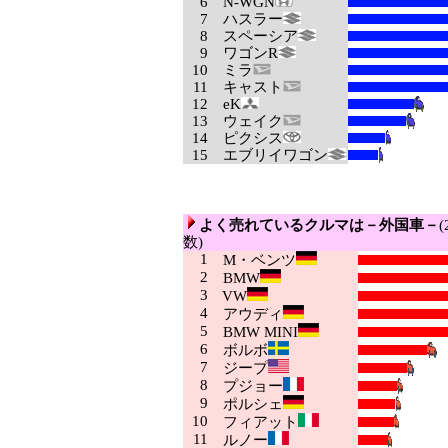
6
N-WGN
7
ハスラー
8
スペーシア
9
ワゴンR
10
ミラ
11
キャスト
12
eK
13
ウェイク
14
ピクシス
15
エブリイワゴン
よく売れているクルマは－外国車－
数)
1
M・ベンツ
2
BMW
3
VW
4
アウディ
5
BMW MINI
6
ボルボ
7
ジープ
8
プジョー
9
ポルシェ
10
フィアット
11
ルノー