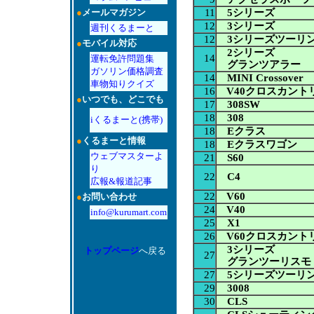
11
5シリーズ
●
メールマガジン
12
3シリーズ
週刊くるまーと
12
3シリーズツーリ
●
モバイル対応
2シリーズ
14
運転免許問題集
グランツアラー
ガソリン価格調査
14
MINI Crossover
車物知りクイズ
16
V40クロスカント
●
いつでも、どこでも
17
308SW
18
308
iくるまーと(携帯)
18
Eクラス
●
くるまーと情報
18
Eクラスワゴン
ウェブマスターよ
21
S60
り
22
C4
広報&報道記事
22
V60
●
お問い合わせ
24
V40
info@kurumart.com
25
X1
26
V60クロスカント
3シリーズ
トップページ
へ戻る
27
グランツーリスモ
27
5シリーズツーリ
29
3008
30
CLS