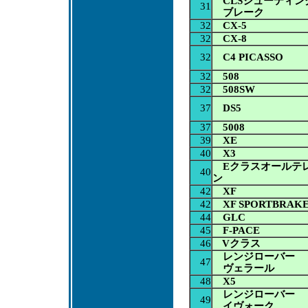
CLSシューティン
31
ブレーク
32
CX-5
32
CX-8
32
C4 PICASSO
32
508
32
508SW
37
DS5
37
5008
39
XE
40
X3
Eクラスオールテ
40
ン
42
XF
42
XF SPORTBRAK
44
GLC
45
F-PACE
46
Vクラス
レンジローバー
47
ヴェラール
48
X5
レンジローバー
49
イヴォーク