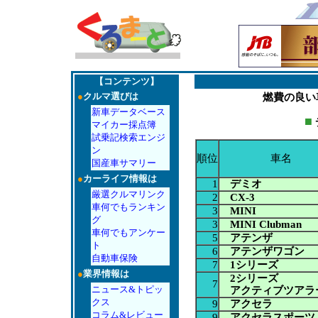
【コンテンツ】
●
クルマ選びは
燃費の良い
新車データベース
■
マイカー採点簿
試乗記検索エンジ
ン
順位
車名
国産車サマリー
●
カーライフ情報は
1
デミオ
厳選クルマリンク
2
CX-3
車何でもランキン
3
MINI
グ
3
MINI Clubman
車何でもアンケー
5
アテンザ
ト
6
アテンザワゴン
自動車保険
7
1シリーズ
●
業界情報は
2シリーズ
7
ニュース&トピッ
アクティブツアラ
クス
9
アクセラ
コラム&レビュー
9
アクセラスポーツ