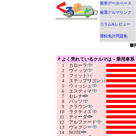
新車データベース
厳選クルマリンク
コラム&レビュー
運転免許問題集
よく売れているクルマは－乗用車系
1
カローラ
2
ヴィッツ
3
フィット
4
ステップワゴン
5
ウィッシュ
6
エスティマ
7
セレナ
8
パッソ
9
クラウン
10
ラクティス
11
ティーダ
12
アルファード
13
ヴォクシー
14
NOTE