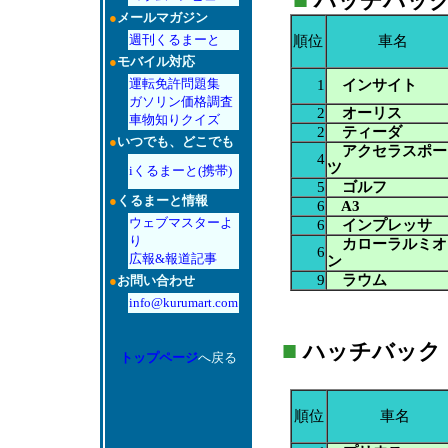
ハッチバック：A
●
メールマガジン
週刊くるまーと
順位
車名
●
モバイル対応
運転免許問題集
1
インサイト
ガソリン価格調査
2
オーリス
車物知りクイズ
2
ティーダ
●
いつでも、どこでも
アクセラスポー
4
ツ
iくるまーと(携帯)
5
ゴルフ
●
くるまーと情報
6
A3
ウェブマスターよ
6
インプレッサ
り
カローラルミオ
6
広報&報道記事
ン
9
ラウム
●
お問い合わせ
info@kurumart.com
■
ハッチバック：AT
トップページ
へ戻る
順位
車名