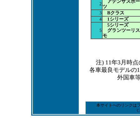
アテンザスポー
2
ツ
3
Bクラス
4
1シリーズ
5シリーズ
5
グランツーリス
モ
注) 11年3月
各車最良モデルの1
外国車
本サイトへのリンクは
C