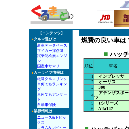
【コンテンツ】
燃費の良い車は
●
クルマ選びは
新車データベース
マイカー採点簿
■
ハッチ
試乗記検索エンジ
ン
順位
車名
国産車サマリー
●
カーライフ情報は
1
インプレッサ
厳選クルマリンク
2
オーリス
車何でもランキン
3
308
グ
アテンザスポー
車何でもアンケー
4
ツ
ト
5
1シリーズ
自動車保険
6
Alfa147
●
業界情報は
ニュース&トピッ
クス
■
コラム&レビュー