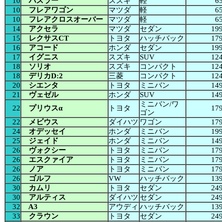
10
ハスラー
スズキ
軽
6
10
フレアワゴン
マツダ
軽
6
10
フレアクロスオーバー
マツダ
軽
6
14
アクセラ
マツダ
セダン
19
15
レクサスCT
トヨタ
ハッチバック
17
16
アコード
ホンダ
セダン
19
17
イグニス
スズキ
SUV
12
18
ソリオ
スズキ
コンパクト
12
18
デリカD:2
三菱
コンパクト
12
20
シエンタ
トヨタ
ミニバン
14
21
ヴェゼル
ホンダ
SUV
14
ミニバン/ワ
22
プリウスα
トヨタ
17
ゴン
22
メビウス
ダイハツ
ワゴン
17
24
オデッセイ
ホンダ
ミニバン
19
25
ジェイド
ホンダ
ミニバン
14
26
ヴォクシー
トヨタ
ミニバン
17
26
エスクァイア
トヨタ
ミニバン
17
26
ノア
トヨタ
ミニバン
17
26
ゴルフ
VW
ハッチバック
13
30
カムリ
トヨタ
セダン
24
30
アルティス
ダイハツ
セダン
24
32
A3
アウディ
ハッチバック
13
33
クラウン
トヨタ
セダン
24