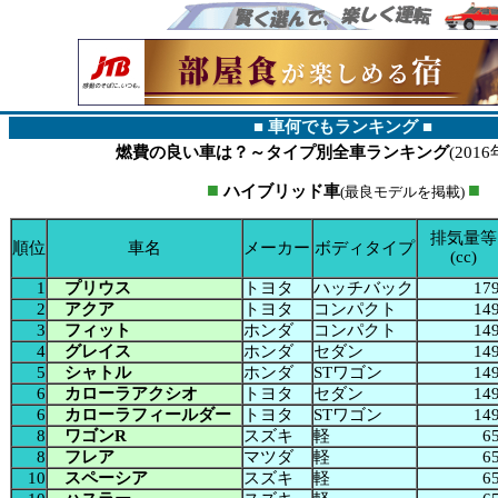
■ 車何でもランキング ■
燃費の良い車は？～タイプ別全車ランキング
(201
■
■
ハイブリッド車
(最良モデルを掲載)
排気量等
順位
車名
メーカー
ボディタイプ
(cc)
1
プリウス
トヨタ
ハッチバック
17
2
アクア
トヨタ
コンパクト
14
3
フィット
ホンダ
コンパクト
14
4
グレイス
ホンダ
セダン
14
5
シャトル
ホンダ
STワゴン
14
6
カローラアクシオ
トヨタ
セダン
14
6
カローラフィールダー
トヨタ
STワゴン
14
8
ワゴンR
スズキ
軽
6
8
フレア
マツダ
軽
6
10
スペーシア
スズキ
軽
6