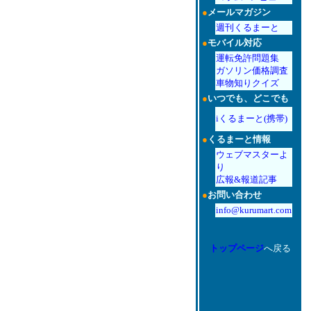
●
メールマガジン
週刊くるまーと
●
モバイル対応
運転免許問題集
ガソリン価格調査
車物知りクイズ
●
いつでも、どこでも
iくるまーと(携帯)
●
くるまーと情報
ウェブマスターよ
り
広報&報道記事
●
お問い合わせ
info@kurumart.com
トップページ
へ戻る