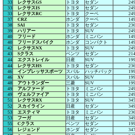
33
レクサスGS
トヨタ
セダン
24
33
レクサスIS
トヨタ
セダン
24
33
レクサスRC
トヨタ
クーペ
24
37
CRZ
ホンダ
クーペ
14
38
SAI
トヨタ
セダン
23
39
ハリアー
トヨタ
SUV
24
40
フリード
ホンダ
ミニバン
14
40
フリードスパイク
ホンダ
コンパクト
14
42
レクサスNX
トヨタ
SUV
24
43
Sクラス
ベンツ
セダン
21
44
エクストレイル
日産
SUV
19
44
レクサスHS
トヨタ
セダン
23
46
インプレッサスポーツ
スバル
ハッチバック
19
46
XV
スバル
SUV
19
48
アウトランダー
三菱
SUV
19
49
アルファード
トヨタ
ミニバン
24
49
ヴェルファイア
トヨタ
ミニバン
24
51
レクサスRX
トヨタ
SUV
34
52
スカイライン
日産
セダン
34
53
エスティマ
トヨタ
ミニバン
23
53
フーガ
日産
セダン
34
55
Cクラス
ベンツ
セダン
19
56
レジェンド
ホンダ
セダン
34