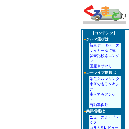
【コンテンツ】
●
クルマ選びは
新車データベース
マイカー採点簿
試乗記検索エンジ
ン
国産車サマリー
●
カーライフ情報は
厳選クルマリンク
車何でもランキン
グ
車何でもアンケー
ト
自動車保険
●
業界情報は
ニュース&トピッ
クス
コラム&レビュー