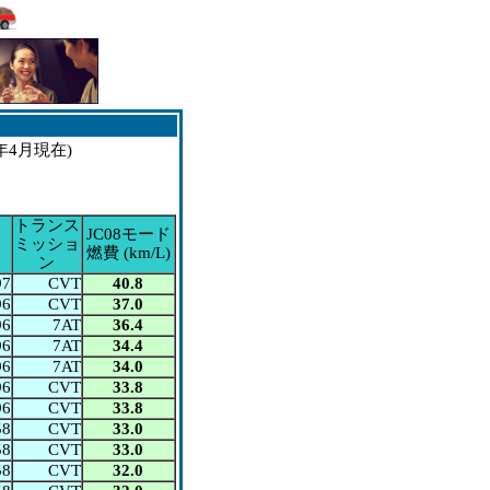
6年4月現在)
トランス
JC08モード
ミッショ
燃費 (
km/L
)
ン
97
CVT
40.8
96
CVT
37.0
96
7AT
36.4
96
7AT
34.4
96
7AT
34.0
96
CVT
33.8
96
CVT
33.8
58
CVT
33.0
58
CVT
33.0
58
CVT
32.0