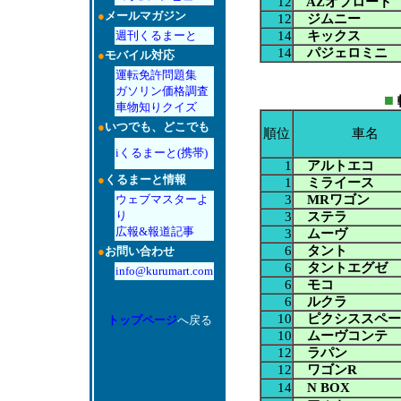
12
AZオフロード
●
メールマガジン
12
ジムニー
14
キックス
週刊くるまーと
14
パジェロミニ
●
モバイル対応
運転免許問題集
ガソリン価格調査
■
車物知りクイズ
●
いつでも、どこでも
順位
車名
iくるまーと(携帯)
1
アルトエコ
●
くるまーと情報
1
ミライース
3
MRワゴン
ウェブマスターよ
り
3
ステラ
広報&報道記事
3
ムーヴ
6
タント
●
お問い合わせ
6
タントエグゼ
info@kurumart.com
6
モコ
6
ルクラ
10
ピクシススペー
トップページ
へ戻る
10
ムーヴコンテ
12
ラパン
12
ワゴンR
14
N BOX