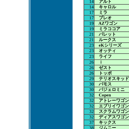
14
アルト
14
キャロル
17
ミラ
17
プレオ
19
AZワゴン
19
ミラココア
21
パレット
21
ルークス
23
eKシリーズ
23
オッティ
23
ライフ
26
ｉ
26
ゼスト
26
トッポ
29
テリオスキッド
30
バモス
30
パジェロミニ
32
Copen
32
アトレーワゴン
32
エブリイワゴン
32
スクラムワゴン
32
ディアスワゴン
37
キックス
38
ジムニー