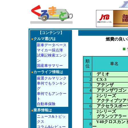
【コンテンツ】
●
クルマ選びは
燃費の良い
新車データベース
■
マイカー採点簿
試乗記検索エンジ
ン
順
車名
国産車サマリー
位
●
カーライフ情報は
1
デミオ
厳選クルマリンク
2
CX-3
車何でもランキン
3
アテンザ
グ
4
アテンザワゴン
車何でもアンケー
2シリーズ
4
ト
アクティブツア
自動車保険
6
アクセラスポー
●
業界情報は
2シリーズ
7
グランツアラー
ニュース&トピッ
V40クロスカン
クス
8
ー
コラム&レビュー