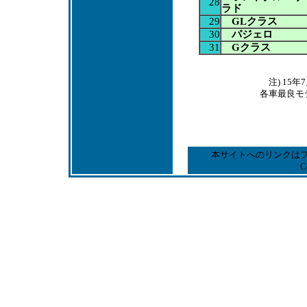
28
ラド
29
GLクラス
30
パジェロ
31
Gクラス
注) 1
各車最良モ
本サイトへのリンクは
C