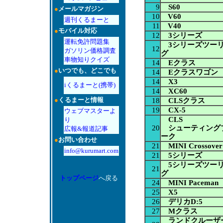
9
S60
●
メールマガジン
10
V60
週刊くるまーと
11
V40
●
モバイル対応
12
3シリーズ
運転免許問題集
3シリーズツー
12
ガソリン価格調査
グ
車物知りクイズ
14
Eクラス
●
いつでも、どこでも
14
Eクラスワゴン
14
X3
iくるまーと(携帯)
14
XC60
●
くるまーと情報
18
CLSクラス
19
CX-5
ウェブマスターよ
CLS
り
20
シューティング
広報&報道記事
ーク
●
お問い合わせ
21
MINI Crossover
info@kurumart.com
21
5シリーズ
5シリーズツー
21
グ
トップページ
へ戻る
24
MINI Paceman
25
X5
26
デリカD:5
27
Mクラス
ランドクルーザ