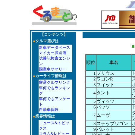
【コンテンツ】
●
クルマ選びは
■
新車データベース
マイカー採点簿
試乗記検索エンジ
順位
車名
ン
国産車サマリー
1
プリウス
●
カーライフ情報は
2
ワゴンR
厳選クルマリンク
3
フィット
車何でもランキン
4
タント
グ
車何でもアンケー
5
ヴィッツ
ト
6
パッソ
自動車保険
7
ムーヴ
●
業界情報は
ニュース&トピッ
8
ステップワゴン
クス
9
パレット
コラム&レビュー