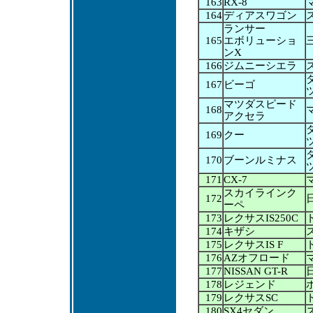
163
RX-8
164
ディアスワゴン
ランサー
165
エボリューショ
ンX
166
ジムニーシエラ
167
ビーゴ
マツダスピード
168
アクセラ
169
クー
170
ブーンルミナス
171
CX-7
スカイラインク
172
ーペ
173
レクサスIS250C
174
キザシ
175
レクサスIS F
176
AZオフロード
177
NISSAN GT-R
178
レジェンド
179
レクサスSC
180
SX4セダン