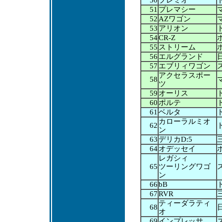
50
プレミオ
51
プレマシー
52
AZワゴン
53
アリオン
54
CR-Z
55
ストリーム
56
エルグランド
57
エブリィワゴン
アクセラスポー
58
ツ
59
オーリス
60
ポルテ
61
ベルタ
カローラルミオ
62
ン
63
デリカD:5
64
オデッセイ
レガシィ
65
ツーリングワゴ
ン
66
bB
67
RVR
ティーダラティ
68
オ
69
インプレッサ