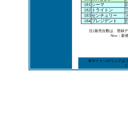
181
シーマ
182
トライトン
183
センチュリー
184
プレジデント
注) 販売台数は、登
New：新
本サイトへのリンクは
C