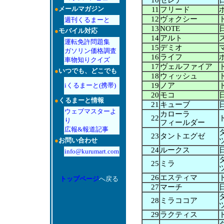
10
セレナ
●
メールマガジン
11
フリード
12
ヴォクシー
週刊くるまーと
13
NOTE
●
モバイル対応
14
アルト
運転免許問題集
15
デミオ
ガソリン価格調査
16
ライフ
車物知りクイズ
17
ヴェルファイア
●
いつでも、どこでも
18
ウィッシュ
iくるまーと(携帯)
19
ノア
20
モコ
●
くるまーと情報
21
キューブ
ウェブマスターよ
カローラ
22
り
フィールダー
広報&報道記事
23
タントエグゼ
●
お問い合わせ
24
ルークス
info@kurumart.com
25
ミラ
26
エスティマ
トップページ
へ戻る
27
マーチ
28
ミラココア
29
ラクティス