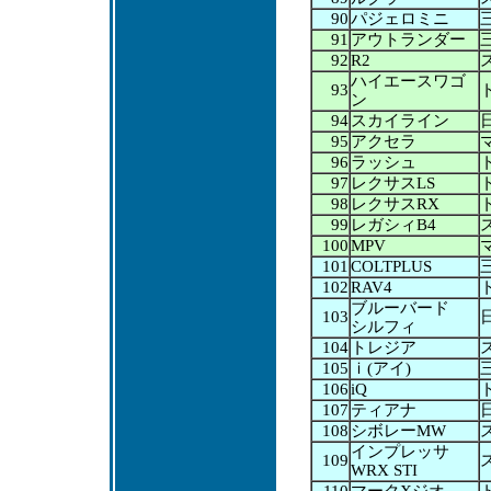
90
パジェロミニ
91
アウトランダー
92
R2
ハイエースワゴ
93
ン
94
スカイライン
95
アクセラ
96
ラッシュ
97
レクサスLS
98
レクサスRX
99
レガシィB4
100
MPV
101
COLTPLUS
102
RAV4
ブルーバード
103
シルフィ
104
トレジア
105
ｉ(アイ)
106
iQ
107
ティアナ
108
シボレーMW
インプレッサ
109
WRX STI