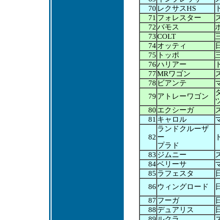
70
レクサスHS
71
フォレスター
72
バモス
73
COLT
74
オッティ
75
トッポ
76
ハリアー
77
MRワゴン
78
ビアンテ
79
アトレーワゴン
80
エクシーガ
81
キャロル
ランドクルーザ
82
ー
プラド
83
ジムニー
84
ベリーサ
85
ラフェスタ
86
ウィングロード
87
フーガ
88
デュアリス
89
ルクラ