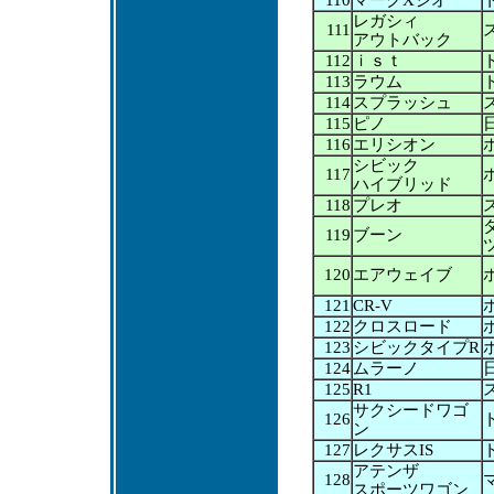
110
マークXジオ
レガシィ
111
アウトバック
112
ｉｓｔ
113
ラウム
114
スプラッシュ
115
ピノ
116
エリシオン
シビック
117
ハイブリッド
118
プレオ
119
ブーン
120
エアウェイブ
121
CR-V
122
クロスロード
123
シビックタイプR
124
ムラーノ
125
R1
サクシードワゴ
126
ン
127
レクサスIS
アテンザ
128
スポーツワゴン