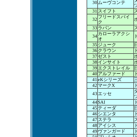
30
ムーヴコンテ
31
スイフト
フリードスパイ
32
ク
33
ラパン
カローラアクシ
34
オ
35
ジューク
36
クラウン
37
ゼスト
38
インサイト
39
エクストレイル
40
アルファード
41
eKシリーズ
42
マークX
43
エッセ
44
SAI
45
ティーダ
46
シエンタ
47
ステラ
48
アイシス
49
ヴァンガード