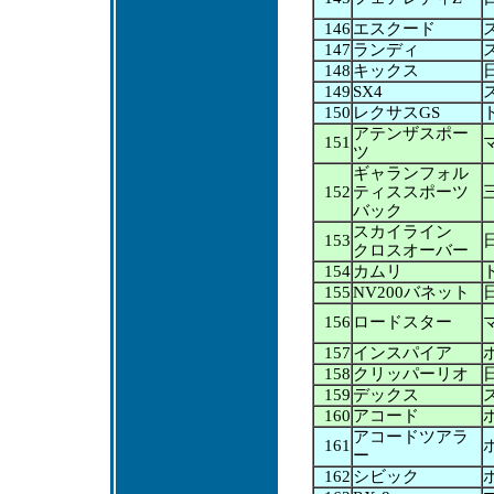
146
エスクード
147
ランディ
148
キックス
149
SX4
150
レクサスGS
アテンザスポー
151
ツ
ギャランフォル
152
ティススポーツ
バック
スカイライン
153
クロスオーバー
154
カムリ
155
NV200バネット
156
ロードスター
157
インスパイア
158
クリッパーリオ
159
デックス
160
アコード
アコードツアラ
161
ー
162
シビック