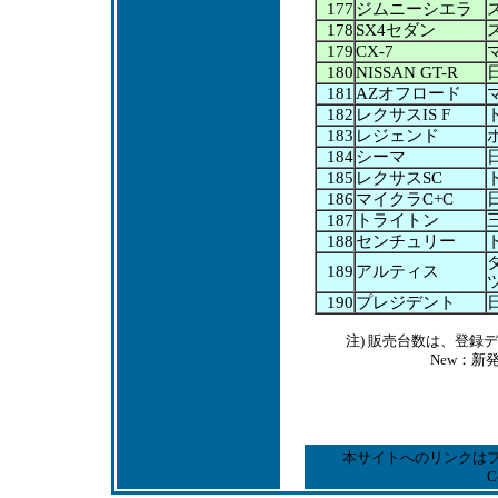
177
ジムニーシエラ
178
SX4セダン
179
CX-7
180
NISSAN GT-R
181
AZオフロード
182
レクサスIS F
183
レジェンド
184
シーマ
185
レクサスSC
186
マイクラC+C
187
トライトン
188
センチュリー
189
アルティス
190
プレジデント
注) 販売台数は、登
New：新
本サイトへのリンクは
C