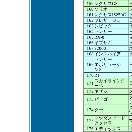
159
レクサスGS
160
ソリオ
161
レクサスIS250C
162
プレサージュ
163
シビック
164
ランサー
165
RX-8
166
イプサム
167
S2000
168
インスパイア
ランサー
169
エボリューショ
ンX
170
R1
スカイラインク
171
ーペ
172
キザシ
173
ビーゴ
174
クー
マツダスピード
175
アクセラ
176
エディックス