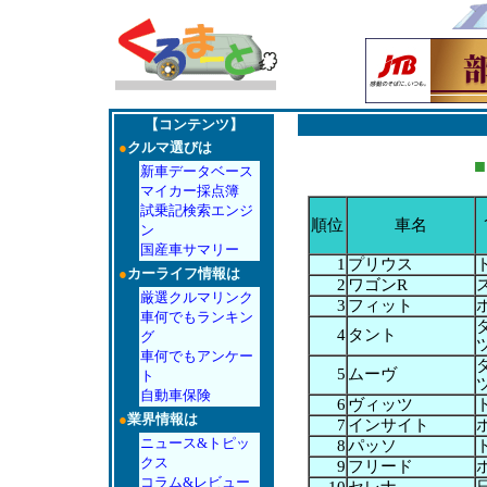
【コンテンツ】
●
クルマ選びは
■
新車データベース
マイカー採点簿
試乗記検索エンジ
順位
車名
ン
国産車サマリー
1
プリウス
●
カーライフ情報は
2
ワゴンR
厳選クルマリンク
3
フィット
車何でもランキン
4
タント
グ
車何でもアンケー
5
ムーヴ
ト
自動車保険
6
ヴィッツ
●
業界情報は
7
インサイト
ニュース&トピッ
8
パッソ
クス
9
フリード
コラム&レビュー