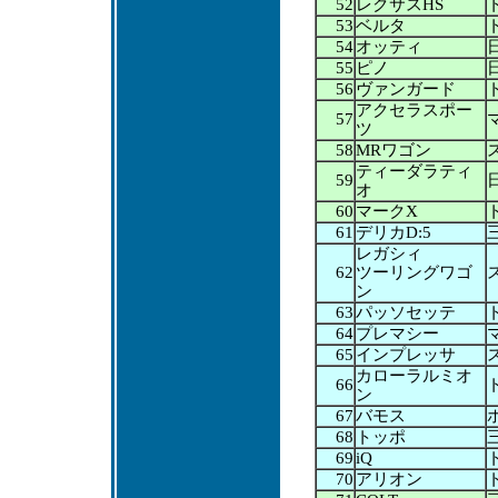
52
レクサスHS
53
ベルタ
54
オッティ
55
ピノ
56
ヴァンガード
アクセラスポー
57
ツ
58
MRワゴン
ティーダラティ
59
オ
60
マークX
61
デリカD:5
レガシィ
62
ツーリングワゴ
ン
63
パッソセッテ
64
プレマシー
65
インプレッサ
カローラルミオ
66
ン
67
バモス
68
トッポ
69
iQ
70
アリオン