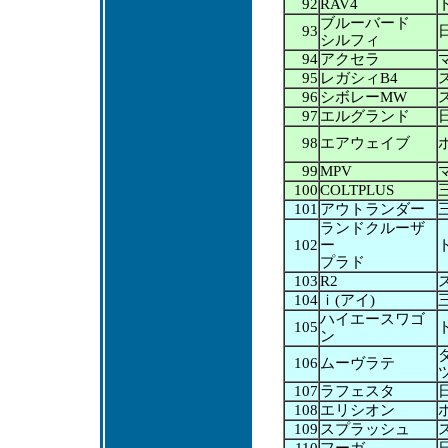
92
RAV4
ブルーバード
93
シルフィ
94
アクセラ
95
レガシィB4
96
シボレーMW
97
エルグランド
98
エアウェイブ
99
MPV
100
COLTPLUS
101
アウトランダー
ランドクルーザ
102
ー
プラド
103
R2
104
ｉ(アイ)
ハイエースワゴ
105
ン
106
ムーヴラテ
107
ラフェスタ
108
エリシオン
109
スプラッシュ