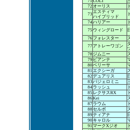
71
COLT
72
オーリス
エスティマ
73
ハイブリッド
74
ハリアー
75
ウィングロード
76
フォレスター
77
アトレーワゴン
78
ジムニー
79
ビアンテ
80
ベリーサ
81
エクシーガ
82
デュアリス
83
パジェロミニ
84
ラッシュ
85
レクサスRX
86
Kei
87
ラウム
88
セルボ
89
ティアナ
90
キャロル
91
マークXジオ