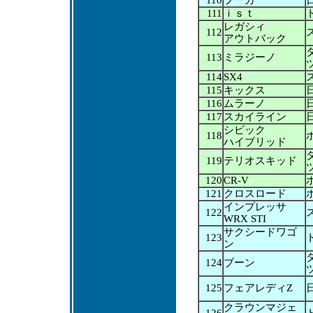
110
フーガ
111
ｉｓｔ
レガシィ
112
アウトバック
113
ミラジーノ
114
SX4
115
キックス
116
ムラーノ
117
スカイライン
シビック
118
ハイブリッド
119
テリオスキッド
120
CR-V
121
クロスロード
インプレッサ
122
WRX STI
サクシードワゴ
123
ン
124
ブーン
125
フェアレディZ
クラウンマジェ