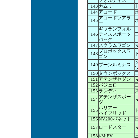
フォルティス
143
カムリ
144
アコード
アコードツアラ
145
ー
ギャランフォル
146
ティススポーツ
バック
147
スクラムワゴン
プロボックスワ
148
ゴン
149
ブーンルミナス
150
タウンボックス
151
アテンザセダン
152
パジェロ
153
ランディ
アテンザスポー
154
ツ
ハリアー
155
ハイブリッド
156
NV200バネット
157
ロードスター
158
i-MiEV