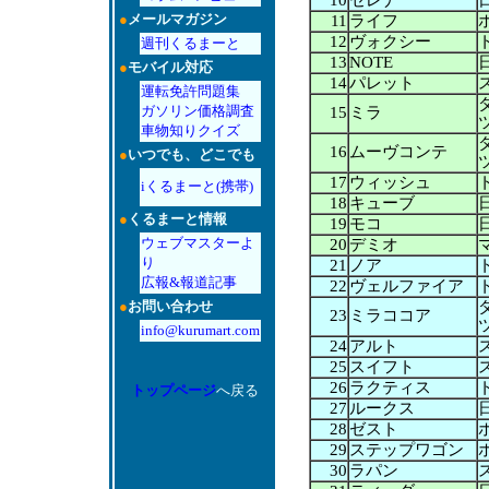
10
セレナ
●
メールマガジン
11
ライフ
12
ヴォクシー
週刊くるまーと
13
NOTE
●
モバイル対応
14
パレット
運転免許問題集
ガソリン価格調査
15
ミラ
車物知りクイズ
16
ムーヴコンテ
●
いつでも、どこでも
17
ウィッシュ
iくるまーと(携帯)
18
キューブ
●
くるまーと情報
19
モコ
ウェブマスターよ
20
デミオ
り
21
ノア
広報&報道記事
22
ヴェルファイア
●
お問い合わせ
23
ミラココア
info@kurumart.com
24
アルト
25
スイフト
26
ラクティス
トップページ
へ戻る
27
ルークス
28
ゼスト
29
ステップワゴン
30
ラパン