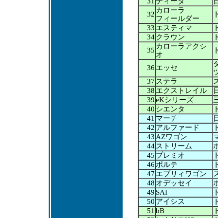
31
ティーダ
カローラ
32
フィールダー
33
エスティマ
34
クラウン
カローラアクシ
35
オ
36
エッセ
37
ステラ
38
エクストレイル
39
eKシリーズ
40
シエンタ
41
マーチ
42
アルファード
43
AZワゴン
44
ストリーム
45
プレミオ
46
ポルテ
47
エブリィワゴン
48
オデッセイ
49
SAI
50
アイシス
51
bB