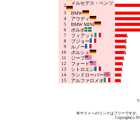
メルセデス・ベンツ
2
3
BMW
4
アウディ
5
BMW MINI
6
ボルボ
7
フィアット
8
プジョー
9
ルノー
10
ポルシェ
11
ジープ
12
フォード
13
シトロエン
14
ランドローバー
15
アルファロメオ
ラ
本サイトへのリンクはフリーですが、
Copyright(c) 2