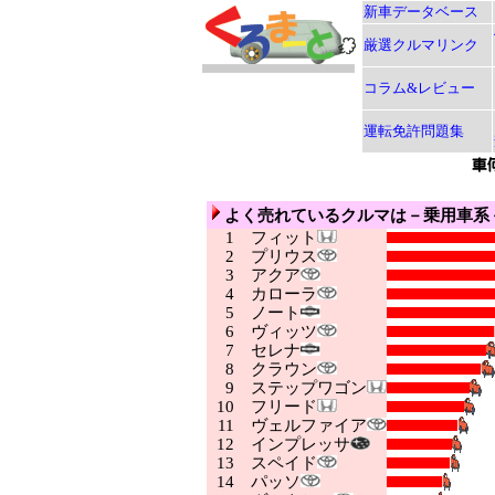
新車データベース
厳選クルマリンク
コラム&レビュー
運転免許問題集
よく売れているクルマは－乗用車系
1
フィット
2
プリウス
3
アクア
4
カローラ
5
ノート
6
ヴィッツ
7
セレナ
8
クラウン
9
ステップワゴン
10
フリード
11
ヴェルファイア
12
インプレッサ
13
スペイド
14
パッソ