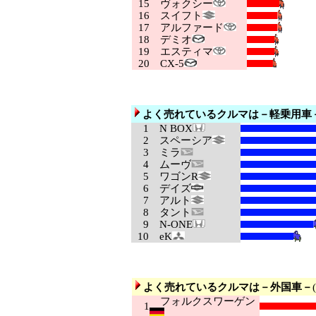
15
ヴォクシー
16
スイフト
17
アルファード
18
デミオ
19
エスティマ
20
CX-5
よく売れているクルマは－軽乗用車
1
N BOX
2
スペーシア
3
ミラ
4
ムーヴ
5
ワゴンR
6
デイズ
7
アルト
8
タント
9
N-ONE
10
eK
よく売れているクルマは－外国車－
フォルクスワーゲン
1