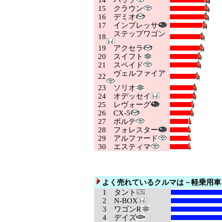
14
パッソ
15
クラウン
16
デミオ
17
インプレッサ
ステップワゴン
18
19
アクセラ
20
スイフト
21
スペイド
ヴェルファイア
22
23
ソリオ
24
オデッセイ
25
レヴォーグ
26
CX-5
27
ポルテ
28
フォレスター
29
アルファード
30
エスティマ
よく売れているクルマは－軽乗用車
1
タント
2
N-BOX
3
ワゴンR
4
デイズ