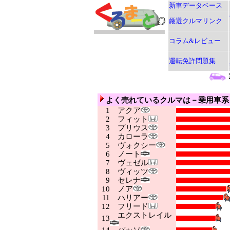
新車データベース
厳選クルマリンク
コラム&レビュー
運転免許問題集
よく売れているクルマは－乗用車
1
アクア
2
フィット
3
プリウス
4
カローラ
5
ヴォクシー
6
ノート
7
ヴェゼル
8
ヴィッツ
9
セレナ
10
ノア
11
ハリアー
12
フリード
エクストレイル
13