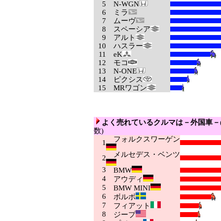
5
N-WGN
6
ミラ
7
ムーヴ
8
スペーシア
9
アルト
10
ハスラー
11
eK
12
モコ
13
N-ONE
14
ピクシス
15
MRワゴン
よく売れているクルマは－外国車－
数)
フォルクスワーゲン
1
メルセデス・ベンツ
2
3
BMW
4
アウディ
5
BMW MINI
6
ボルボ
7
フィアット
8
ジープ