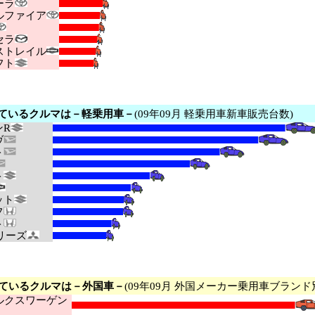
ーラ
ファイア
セラ
トレイル
フト
ているクルマは－軽乗用車－
(09年09月 軽乗用車新車販売台数)
R
ヴ
ト
ト
ット
フ
ト
リーズ
ているクルマは－外国車－
(09年09月 外国メーカー乗用車ブランド
クスワーゲン