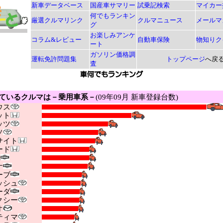
新車データベース
国産車サマリー
試乗記検索
マイカー
何でもランキン
厳選クルマリンク
クルマニュース
メールマ
グ
お楽しみアンケ
コラム&レビュー
自動車保険
物知りク
ート
ガソリン価格調
運転免許問題集
トップページ
へ戻
査
ているクルマは－乗用車系－
(09年09月 新車登録台数)
ウス
ット
ッツ
ソ
イト
ード
E
ナ
ーブ
シュ
ーダ
シー
オ
ィマ