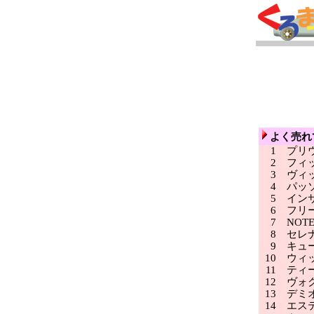
よく売れ
1
プリ
2
フィ
3
ヴィ
4
パッ
5
インサ
6
フリ
7
NOT
8
セレ
9
キュ
10
ウィッ
11
ティ
12
ヴォク
13
デミ
14
エステ