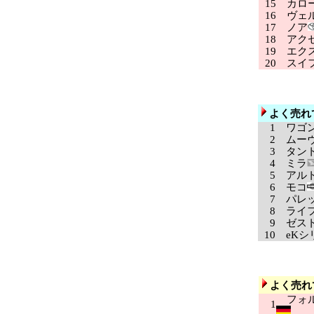
15
カロ
16
ヴェル
17
ノア
18
アク
19
エクス
20
スイ
よく売れ
1
ワゴン
2
ムー
3
タン
4
ミラ
5
アル
6
モコ
7
パレ
8
ライ
9
ゼス
10
eKシ
よく売れ
フォル
1