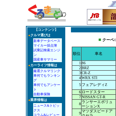
【コンテンツ】
●
クルマ選びは
■
クーペ/
新車データベース
マイカー採点簿
試乗記検索エンジ
順位
車名
ン
国産車サマリー
1
86
●
カーライフ情報は
2
BRZ
厳選クルマリンク
3
CR-Z
車何でもランキン
4
WRX STI
グ
5
フェアレディZ
車何でもアンケー
ト
6
ロードスター
自動車保険
7
NISSAN GT-R
●
業界情報は
ランサーエボリュ
8
ニュース&トピッ
ーションX
クス
マツダスピードア
9
コラム&レビュー
クセラ