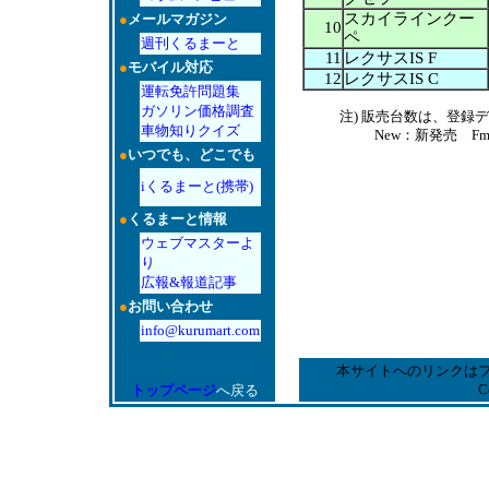
スカイラインクー
●
メールマガジン
10
ペ
週刊くるまーと
11
レクサスIS F
●
モバイル対応
12
レクサスIS C
運転免許問題集
ガソリン価格調査
注) 販売台数は、登
車物知りクイズ
New：新発売 F
●
いつでも、どこでも
iくるまーと(携帯)
●
くるまーと情報
ウェブマスターよ
り
広報&報道記事
●
お問い合わせ
info@kurumart.com
本サイトへのリンクは
C
トップページ
へ戻る