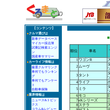
【コンテンツ】
●
クルマ選びは
■
新車データベース
マイカー採点簿
試乗記検索エンジ
順位
車名
ン
国産車サマリー
1
ワゴンR
●
カーライフ情報は
2
ムーヴ
厳選クルマリンク
車何でもランキン
3
タント
グ
車何でもアンケー
4
ライフ
ト
5
ミラ
自動車保険
●
業界情報は
6
モコ
ニュース&トピッ
7
eKシリーズ
クス
8
ステラ
コラム&レビュー
9
ゼスト