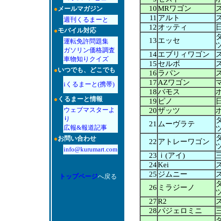
10
MRワゴン
●
メールマガジン
11
アルト
週刊くるまーと
12
オッティ
●
モバイル対応
13
エッセ
運転免許問題集
ガソリン価格調査
14
エブリィワゴン
車物知りクイズ
15
セルボ
●
いつでも、どこでも
16
ラパン
17
AZワゴン
iくるまーと(携帯)
18
バモス
●
くるまーと情報
19
ピノ
ウェブマスターよ
20
ザッツ
り
21
ムーヴラテ
広報&報道記事
●
お問い合わせ
22
アトレーワゴン
info@kurumart.com
23
ｉ(アイ)
24
Kei
25
ジムニー
トップページ
へ戻る
26
ミラジーノ
27
R2
28
パジェロミニ