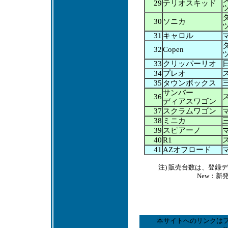
29
テリオスキッド
30
ソニカ
31
キャロル
32
Copen
33
クリッパーリオ
34
プレオ
35
タウンボックス
サンバー
36
ディアスワゴン
37
スクラムワゴン
38
ミニカ
39
スピアーノ
40
R1
41
AZオフロード
注) 販売台数は、登
New：新
本サイトへのリンクは