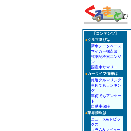
【コンテンツ】
●
クルマ選びは
新車データベース
マイカー採点簿
試乗記検索エンジ
ン
国産車サマリー
●
カーライフ情報は
厳選クルマリンク
車何でもランキン
グ
車何でもアンケー
ト
自動車保険
●
業界情報は
ニュース&トピッ
クス
コラム&レビュー