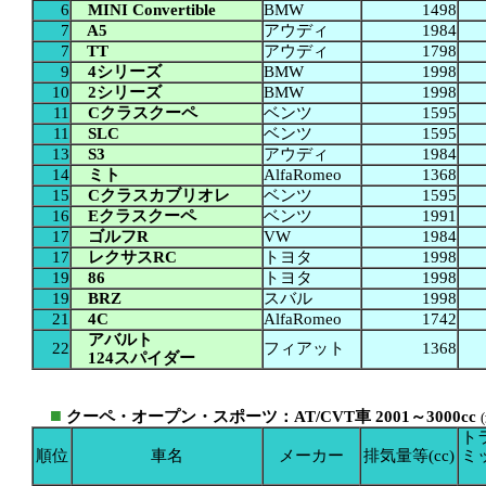
6
MINI Convertible
BMW
1498
7
A5
アウディ
1984
7
TT
アウディ
1798
9
4シリーズ
BMW
1998
10
2シリーズ
BMW
1998
11
Cクラスクーペ
ベンツ
1595
11
SLC
ベンツ
1595
13
S3
アウディ
1984
14
ミト
AlfaRomeo
1368
15
Cクラスカブリオレ
ベンツ
1595
16
Eクラスクーペ
ベンツ
1991
17
ゴルフR
VW
1984
17
レクサスRC
トヨタ
1998
19
86
トヨタ
1998
19
BRZ
スバル
1998
21
4C
AlfaRomeo
1742
アバルト
22
フィアット
1368
124スパイダー
■
クーペ・オープン・スポーツ：AT/CVT車 2001～3000cc
ト
順位
車名
メーカー
排気量等(cc)
ミ