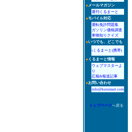
●
メールマガジン
週刊くるまーと
●
モバイル対応
運転免許問題集
ガソリン価格調査
車物知りクイズ
●
いつでも、どこでも
iくるまーと(携帯)
●
くるまーと情報
ウェブマスターよ
り
広報&報道記事
●
お問い合わせ
info@kurumart.com
トップページ
へ戻る