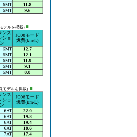
6MT
11.8
6MT
9.6
■
良モデルを掲載)
ランス
JC08モード
ッショ
燃費(
km/L
)
ン
6MT
12.7
6MT
12.1
6MT
11.9
6MT
9.1
6MT
8.8
■
最良モデルを掲載)
ランス
JC08モード
ッショ
燃費(
km/L
)
ン
6AT
22.0
6AT
19.8
6AT
19.4
6AT
18.6
7AT
17.4