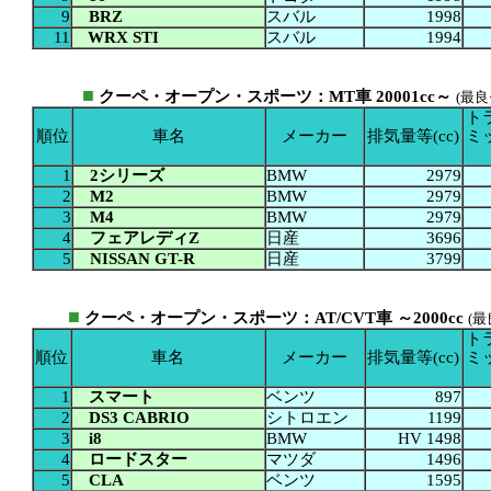
9
BRZ
スバル
1998
11
WRX STI
スバル
1994
■
クーペ・オープン・スポーツ：MT車 20001cc～
(最
ト
順位
車名
メーカー
排気量等(cc)
ミ
1
2シリーズ
BMW
2979
2
M2
BMW
2979
3
M4
BMW
2979
4
フェアレディZ
日産
3696
5
NISSAN GT-R
日産
3799
■
クーペ・オープン・スポーツ：AT/CVT車 ～2000cc
(
ト
順位
車名
メーカー
排気量等(cc)
ミ
1
スマート
ベンツ
897
2
DS3 CABRIO
シトロエン
1199
3
i8
BMW
HV 1498
4
ロードスター
マツダ
1496
5
CLA
ベンツ
1595