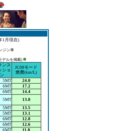
8年1月現在)
ンジン車
■
モデルを掲載)
ランス
JC08モード
ッショ
燃費(
km/L
)
ン
5MT
24.0
6MT
17.2
6MT
14.4
5MT
13.8
5MT
13.5
5MT
13.1
6MT
12.8
6MT
12.6
6MT
11.8