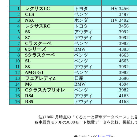
1
レクサスLC
トヨタ
HV 3456
2
CLS
ベンツ
3497
3
NSX
ホンダ
HV 3492
4
レクサスRC
トヨタ
3456
5
S6
アウディ
3992
5
S7
アウディ
3992
7
Cラスクーペ
ベンツ
3982
8
6シリーズ
BMW
4393
8
Sクラスクーペ
ベンツ
4663
10
SL
ベンツ
4663
11
S8
アウディ
3992
12
AMG GT
ベンツ
3982
13
フェアレディZ
日産
3696
14
M6
BMW
4394
15
Cクラスカブリオレ
ベンツ
3982
16
RS4
アウディ
4163
16
RS5
アウディ
4163
注) 18年1月時点の「くるまーと新車データベース」に
各車最良モデルのJC08モード燃費データを比較、掲載し
ランキング
トップ
へ