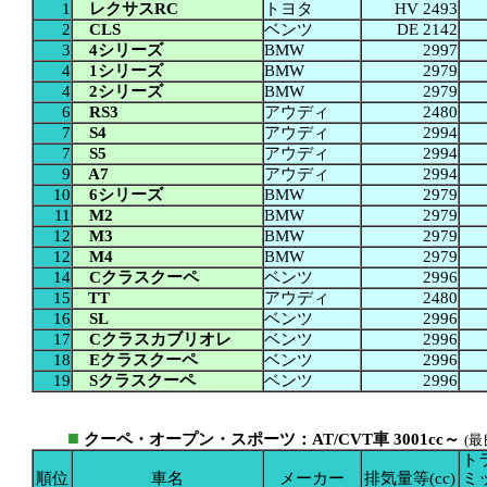
1
レクサスRC
トヨタ
HV 2493
2
CLS
ベンツ
DE 2142
3
4シリーズ
BMW
2997
4
1シリーズ
BMW
2979
4
2シリーズ
BMW
2979
6
RS3
アウディ
2480
7
S4
アウディ
2994
7
S5
アウディ
2994
9
A7
アウディ
2994
10
6シリーズ
BMW
2979
11
M2
BMW
2979
12
M3
BMW
2979
12
M4
BMW
2979
14
Cクラスクーペ
ベンツ
2996
15
TT
アウディ
2480
16
SL
ベンツ
2996
17
Cクラスカブリオレ
ベンツ
2996
18
Eクラスクーペ
ベンツ
2996
19
Sクラスクーペ
ベンツ
2996
■
クーペ・オープン・スポーツ：AT/CVT車 3001cc～
(
ト
順位
車名
メーカー
排気量等(cc)
ミ