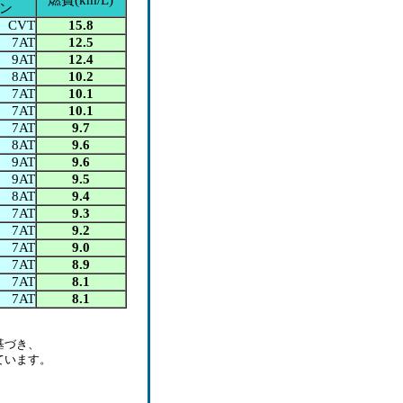
ン
CVT
15.8
7AT
12.5
9AT
12.4
8AT
10.2
7AT
10.1
7AT
10.1
7AT
9.7
8AT
9.6
9AT
9.6
9AT
9.5
8AT
9.4
7AT
9.3
7AT
9.2
7AT
9.0
7AT
8.9
7AT
8.1
7AT
8.1
基づき、
ています。