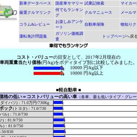
新車データベース
国産車サマリー
試乗記検索
マイカー
何でもランキン
厳選クルマリンク
クルマニュース
メールマ
グ
お楽しみアンケ
コラム&レビュー
自動車保険
物知りク
ート
ガソリン価格調
運転免許問題集
トップページ
へ戻
査
コスト・バリュー
の目安として、2017年2月現在の
車両重量当たり価格
(円/kg)をボディタイプ別に比較してみました
10000 円/kg以下
10000 円/kg以上
■軽自動車 ■
価格の低い＝コストバリューの高い車
（各車、最も低いタイプ・グレー
(ダイハツ)：71.0万円/730Kg
ポック
(トヨタ)：71.0/730
バル)：71.0/730
)：81.9/750
)：81.9/750
50/830