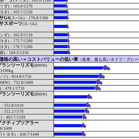
ポーツ
(マツダ)：163.0/1280
ツダ)：163.0/1270
ヨタ)：165.7/1220
サG4
(スバル)：178.0/1300
サスポーツ
(スバル)
ンダ)：162.0/1110
ヨタ)：175.7/1200
ヨタ)：176.7/1200
産)：184.5/1230
価格の高い＝コストバリューの低い車
（各車、最も高いタイプ・グレー
グランツーリズモ
(BMW)
2190kg
ンツ)：814.8/1710
BMW)：752.8/1660
479.1/1710
グランツーリズモ
(BMW)
552.8/1610
522.2/1570
：403.7/1320
アクティブツアラー
6/1600
T
(トヨタ)：426.7/1440