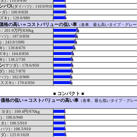
ダ)：110.9/950
ンバス
(ダイハツ)：110.0/910
ダ)：100.9/830
ズキ)：120.0/980
価格の高い＝コストバリューの低い車
（各車、最も高いタイプ・グレー
：201.9万円/830kg
ツ)：197.0/850
：243.0/1090
)：139.8/670
ズキ)：164.8/850
)：138.2/730
ン
(マツダ)：178.6/950
)：162.7/870
ツ)：162.0/900
(スズキ)：170.6/950
■ コンパクト ■
り価格の低い＝コストバリューの高い車
（各車、最も低いタイプ・グレ
トヨタ)：109.4円/970kg
)：106.6/940
タ)：106.5/910
ハツ)：106.5/910
ダ)：125.0/1020