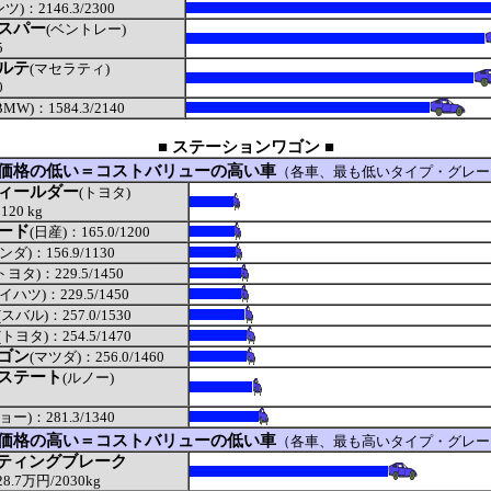
ツ)：2146.3/2300
スパー
(ベントレー)
5
ルテ
(マセラティ)
0
BMW)：1584.3/2140
■ ステーションワゴン ■
価格の低い＝コストバリューの高い車
（各車、最も低いタイプ・グレー
ィールダー
(トヨタ)
20 kg
ード
(日産)：165.0/1200
ンダ)：156.9/1130
トヨタ)：229.5/1450
イハツ)：229.5/1450
(スバル)：257.0/1530
(トヨタ)：254.5/1470
ゴン
(マツダ)：256.0/1460
ステート
(ルノー)
ョー)：281.3/1340
価格の高い＝コストバリューの低い車
（各車、最も高いタイプ・グレー
ティングブレーク
8.7万円/2030kg