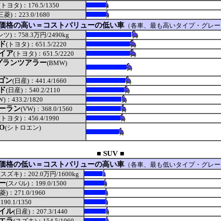
(トヨタ)：176.5/1350
三菱)：223.0/1680
価格の高い＝コストバリューの低い車
（各車、最も高いタイプ・グレー
ンツ)：758.3万円/2490kg
ド
(トヨタ)：651.5/2220
イア
(トヨタ)：651.5/2220
グランツアラー
(BMW)
ワゴン
(日産)：441.4/1660
ド
(日産)：540.2/2110
W)：433.2/1820
ーラン
(VW)：368.0/1560
(トヨタ)：456.4/1990
O
(シトロエン)
■ SUV ■
価格の低い＝コストバリューの高い車
（各車、最も低いタイプ・グレー
(スズキ)：202.0万円/1600kg
ー
(スバル)：199.0/1500
菱)：271.0/1960
90.1/1350
イル
(日産)：207.3/1440
エラ
(スズキ)：154.5/1060