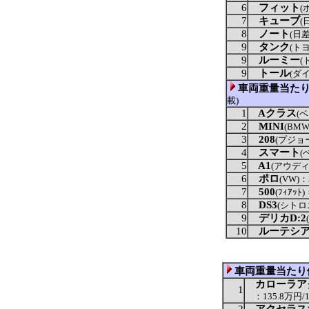
6
フィット
(
7
キューブ
(
8
ノート
(日差
9
タンク
(トヨ
9
ルーミー
(
9
トール
(ダイ
車両重量当た
載)
1
Aクラス
(ベ
2
MINI
(BMW
3
208
(プジョー)
4
スマート
(
5
A1
(アウディ)
6
ポロ
(VW)：3
7
500
(ﾌｨｱｯﾄ)
8
DS3
(シトロエ
9
デリカD:2
10
ルーテシ
車両重量当たり
カローラア
1
：135.8万円/1