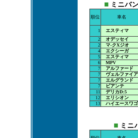
■
ミニバン：2
順位
車名
1
エスティマ
2
オデッセイ
2
マ-クXジオ
4
エクシーガ
5
エスティマ
6
MPV
7
アルファード
7
ヴェルファイア
7
エルグランド
7
ビアンテ
11
デリカD:5
12
エリシオン
13
ハイエースワゴ
■
ミニバ
順位
車名