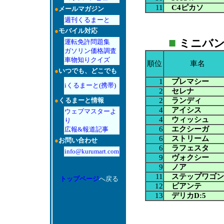
11
C4ピカソ
●
メールマガジン
週刊くるまーと
●
モバイル対応
■
ミニバン：1
運転免許問題集
ガソリン価格調査
車物知りクイズ
順位
車名
●
いつでも、どこでも
1
プレマシー
iくるまーと(携帯)
2
セレナ
2
ランディ
●
くるまーと情報
4
アイシス
ウェブマスターよ
4
ウィッシュ
り
6
エクシーガ
広報&報道記事
6
ストリーム
●
お問い合わせ
6
ラフェスタ
info@kurumart.com
9
ヴォクシー
9
ノア
11
ステップワゴン
トップページ
へ戻る
12
ビアンテ
13
デリカD:5