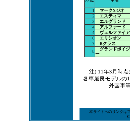
1
マークXジオ
2
エスティマ
2
エルグランド
4
アルファード
4
ヴェルファイア
6
エリシオン
7
Rクラス
グランドボイジ
8
ー
注) 11年3月
各車最良モデルの1
外国車
本サイトへのリンクは
C