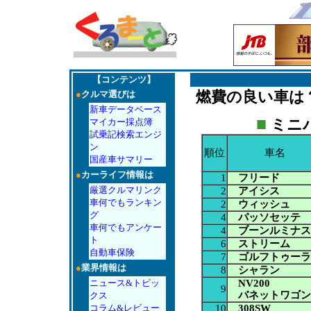
【コンテンツ】
燃費の良い車は
●
クルマ選びは
新車データベース
■
ミニバ
マイカー採点簿
試乗記検索エンジ
ン
順位
車名
国産車サマリー
●
カーライフ情報は
1
フリード
厳選クルマリンク
2
アイシス
車何でもランキン
2
ウィッシュ
グ
4
パッソセッテ
車何でもアンケー
4
ブーンルミナス
ト
6
ストリーム
自動車保険
7
ゴルフトゥーラ
●
業界情報は
8
シャラン
NV200
ニュース&トピッ
9
バネットワゴン
クス
10
308SW
コラム&レビュー