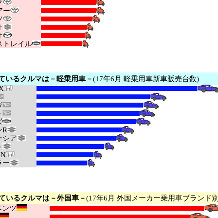
ク
アー
ソ
オ
オ
トレイル
ているクルマは－軽乗用車－
(17年6月 軽乗用車新車販売台数)
X
ヴ
ト
ズ
R
シア
ト
N
ラー
ているクルマは－外国車－
(17年6月 外国メーカー乗用車ブランド
ンツ