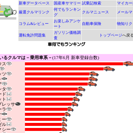
新車データベース
国産車サマリー
試乗記検索
マイカー
何でもランキン
厳選クルマリンク
クルマニュース
メールマ
グ
お楽しみアンケ
コラム&レビュー
自動車保険
物知りク
ート
ガソリン価格調
運転免許問題集
トップページ
へ戻
査
いるクルマは－乗用車系－
(17年6月 新車登録台数)
ウス
ッツ
ト
ア
ンタ
ード
ット
レッサ
ーラ
ナ
ミー
ゼル
シー