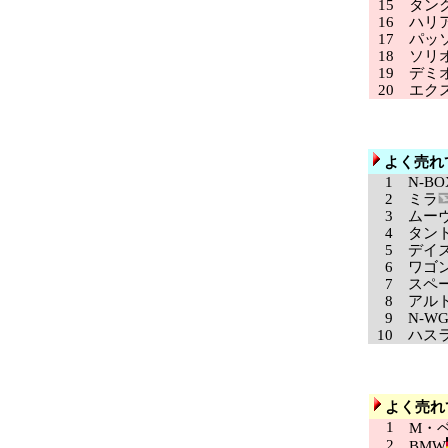
15
タン
16
ハリ
17
パッ
18
ソリ
19
デミ
20
エクス
よく売れ
1
N-BO
2
ミラ
3
ムー
4
タン
5
デイ
6
ワゴン
7
スペー
8
アル
9
N-WG
10
ハス
よく売れ
1
M・ベ
2
BMW