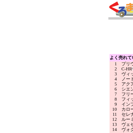
よく売れて
1
プリ
2
C-HR
3
ヴィ
4
ノー
5
アク
6
シエ
7
フリ
8
フィ
9
インプ
10
カロ
11
セレ
12
ルー
13
ヴェ
14
ヴォク