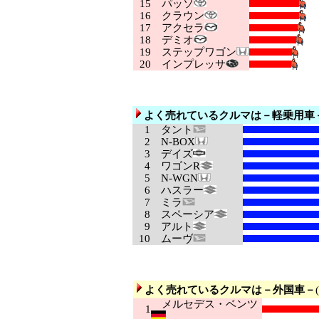
15
パッソ
16
クラウン
17
アクセラ
18
デミオ
19
ステップワゴン
20
インプレッサ
よく売れているクルマは－軽乗用車
1
タント
2
N-BOX
3
デイズ
4
ワゴンR
5
N-WGN
6
ハスラー
7
ミラ
8
スペーシア
9
アルト
10
ムーヴ
よく売れているクルマは－外国車－
メルセデス・ベンツ
1