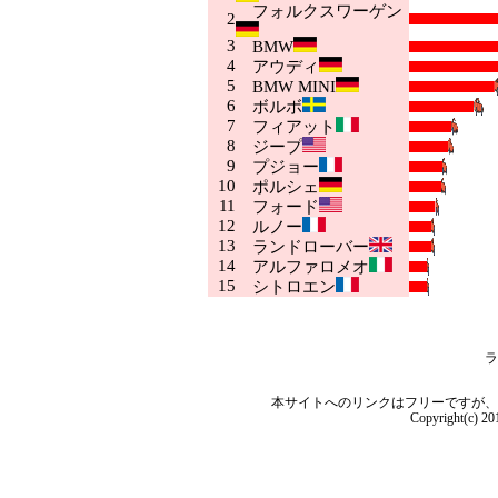
フォルクスワーゲン
2
3
BMW
4
アウディ
5
BMW MINI
6
ボルボ
7
フィアット
8
ジープ
9
プジョー
10
ポルシェ
11
フォード
12
ルノー
13
ランドローバー
14
アルファロメオ
15
シトロエン
ラ
本サイトへのリンクはフリーですが、
Copyright(c) 2