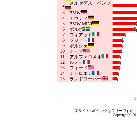
メルセデス・ベンツ
2
3
BMW
4
アウディ
5
BMW MINI
6
ボルボ
7
フィアット
8
プジョー
9
ポルシェ
10
ジープ
11
アルファロメオ
12
ルノー
13
フォード
14
シトロエン
15
ランドローバー
ラ
本サイトへのリンクはフリーですが、
Copyright(c) 2