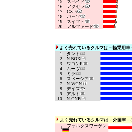
15
スペイド
16
アクセラ
17
CX-5
18
パッソ
19
スイフト
20
アルファード
よく売れているクルマは－軽乗用車
1
タント
2
N BOX
3
ワゴンR
4
ムーヴ
5
ミラ
6
スペーシア
7
N-WGN
8
デイズ
9
アルト
10
N-ONE
よく売れているクルマは－外国車－
フォルクスワーゲン
1