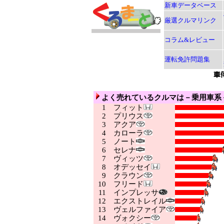
新車データベース
厳選クルマリンク
コラム&レビュー
運転免許問題集
よく売れているクルマは－乗用車系
1
フィット
2
プリウス
3
アクア
4
カローラ
5
ノート
6
セレナ
7
ヴィッツ
8
オデッセイ
9
クラウン
10
フリード
11
インプレッサ
12
エクストレイル
13
ヴェルファイア
14
ヴォクシー