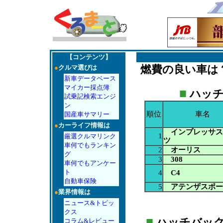
【コンテンツ】
燃費の良い車は
●
クルマ選びは
新車データベース
マイカー採点簿
■
ハッチ
試乗記検索エンジ
ン
順位
車名
国産車サマリー
●
カーライフ情報は
インプレッサス
1
厳選クルマリンク
ツ
車何でもランキン
2
オーリス
グ
3
308
車何でもアンケー
ト
4
C4
自動車保険
5
アテンザスポー
●
業界情報は
ニュース&トピッ
クス
■
ハッチバック：A
コラム&レビュー