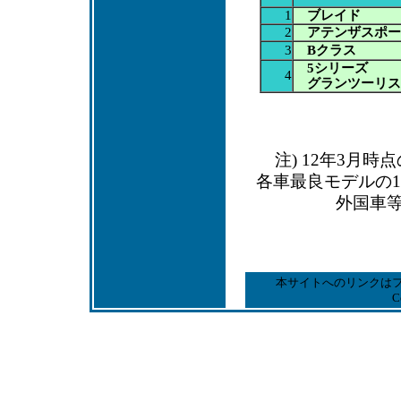
1
ブレイド
2
アテンザスポー
3
Bクラス
5シリーズ
4
グランツーリス
注) 12年3月
各車最良モデルの1
外国車
本サイトへのリンクは
C