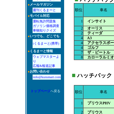
●
メールマガジン
順位
車名
週刊くるまーと
●
モバイル対応
1
インサイト
運転免許問題集
ガソリン価格調査
2
オーリス
車物知りクイズ
2
ティーダ
●
いつでも、どこでも
4
A3
4
アクセラスポー
iくるまーと(携帯)
4
ゴルフ
●
くるまーと情報
7
ザ・ビートル
ウェブマスターよ
8
カローラルミオ
り
広報&報道記事
●
お問い合わせ
■
ハッチバック：AT
info@kurumart.com
トップページ
へ戻る
順位
車名
1
プリウスPHV
2
プリウス