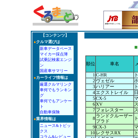
【コンテンツ】
●
クルマ選びは
■
新車データベース
マイカー採点簿
試乗記検索エンジ
順位
車名
ン
国産車サマリー
1
C-HR
●
カーライフ情報は
2
ヴェゼル
厳選クルマリンク
3
ハリアー
車何でもランキン
4
エクストレイル
グ
5
CX-5
車何でもアンケー
6
XV
ト
7
フォレスター
自動車保険
ランドクルーザー
8
●
業界情報は
プラド
ニュース&トピッ
9
CX-3
クス
10
レクサスRX
コラム&レビュー