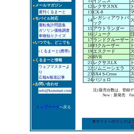
11
イグニス
●
メールマガジン
12
レクサスNX
週刊くるまーと
13
CX-8
レガシィアウトバ
●
モバイル対応
14
ック
運転免許問題集
15
アウトランダー
ガソリン価格調査
16
ジューク
車物知りクイズ
17
ランドクルーザー
●
いつでも、どこでも
18
FJクルーザー
iくるまーと(携帯)
19
エスクード
20
RVR
●
くるまーと情報
21
レクサスLX
ウェブマスターよ
22
ジムニーシエラ
り
23
SX4 S-Cross
広報&報道記事
24
パジェロ
●
お問い合わせ
注) 販売台数は、登
info@kurumart.com
New：新発売 F
トップページ
へ戻る
本サイトへのリンクは
C