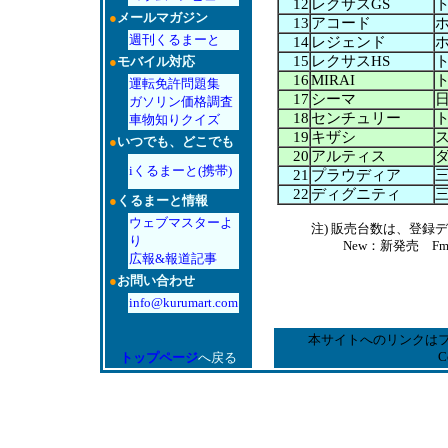
12
レクサスGS
●
メールマガジン
13
アコード
週刊くるまーと
14
レジェンド
15
レクサスHS
●
モバイル対応
16
MIRAI
運転免許問題集
17
シーマ
ガソリン価格調査
18
センチュリー
車物知りクイズ
19
キザシ
●
いつでも、どこでも
20
アルティス
iくるまーと(携帯)
21
プラウディア
22
ディグニティ
●
くるまーと情報
ウェブマスターよ
注) 販売台数は、登
り
New：新発売 F
広報&報道記事
●
お問い合わせ
info@kurumart.com
本サイトへのリンクは
C
トップページ
へ戻る