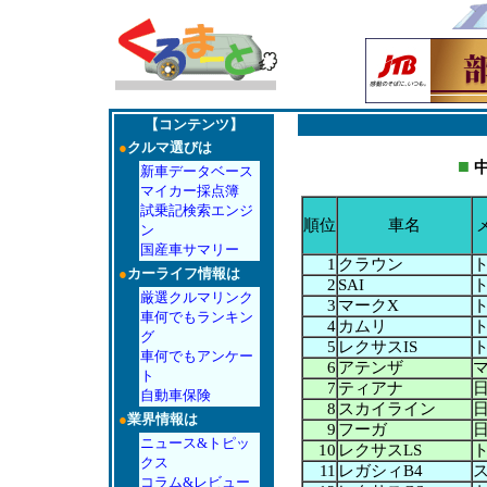
【コンテンツ】
●
クルマ選びは
■
中
新車データベース
マイカー採点簿
試乗記検索エンジ
順位
車名
ン
国産車サマリー
1
クラウン
●
カーライフ情報は
2
SAI
厳選クルマリンク
3
マークX
車何でもランキン
4
カムリ
グ
5
レクサスIS
車何でもアンケー
6
アテンザ
ト
7
ティアナ
自動車保険
8
スカイライン
●
業界情報は
9
フーガ
ニュース&トピッ
10
レクサスLS
クス
11
レガシィB4
コラム&レビュー