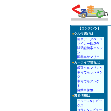
【コンテンツ】
●
クルマ選びは
新車データベース
マイカー採点簿
試乗記検索エンジ
ン
国産車サマリー
●
カーライフ情報は
厳選クルマリンク
車何でもランキン
グ
車何でもアンケー
ト
自動車保険
●
業界情報は
ニュース&トピッ
クス
コラム&レビュー