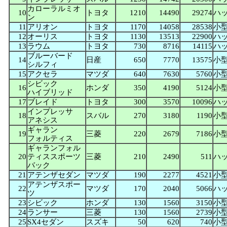
カローラルミオ
10
トヨタ
1210
14490
29274
ハ
ン
11
アリオン
トヨタ
1170
14058
28538
小
12
オーリス
トヨタ
1130
13513
22900
ハ
13
ラウム
トヨタ
730
8716
14115
ハ
ブルーバード
14
日産
650
7770
13575
小
シルフィ
15
アクセラ
マツダ
640
7630
5760
小
シビック
16
ホンダ
350
4190
5124
小
ハイブリッド
17
ブレイド
トヨタ
300
3570
10096
ハ
インプレッサ
18
スバル
270
3180
1190
小
アネシス
ギャラン
19
三菱
220
2679
7186
小
フォルティス
ギャランフォル
20
ティススポーツ
三菱
210
2490
511
ハ
バック
21
アテンザセダン
マツダ
190
2277
4521
小
アテンザスポー
22
マツダ
170
2040
5066
ハ
ツ
23
シビック
ホンダ
130
1560
3150
小
24
ランサー
三菱
130
1560
2739
小
25
SX4セダン
スズキ
50
620
740
小