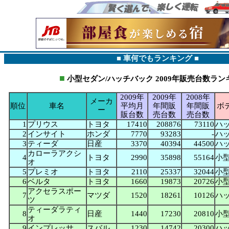
■ 車何でもランキング ■
■
小型セダン/ハッチバック
2009年販売台数ラン
2009年
2009年
2008年
メーカ
順位
車名
平均月
年間販
年間販
ボ
ー
販台数
売台数
売台数
1
プリウス
トヨタ
17410
208876
73110
ハ
2
インサイト
ホンダ
7770
93283
-
ハ
3
ティーダ
日産
3370
40394
44500
ハ
カローラアクシ
4
トヨタ
2990
35898
55164
小
オ
5
プレミオ
トヨタ
2110
25337
32044
小
6
ベルタ
トヨタ
1660
19873
20726
小
アクセラスポー
7
マツダ
1520
18261
10126
ハ
ツ
ティーダラティ
8
日産
1440
17230
20810
小
オ
9
インプレッサ
スバル
1230
14742
20300
ハ