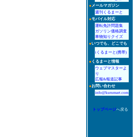
●
メールマガジン
週刊くるまーと
●
モバイル対応
運転免許問題集
ガソリン価格調査
車物知りクイズ
●
いつでも、どこでも
iくるまーと(携帯)
●
くるまーと情報
ウェブマスターよ
り
広報&報道記事
●
お問い合わせ
info@kurumart.com
トップページ
へ戻る