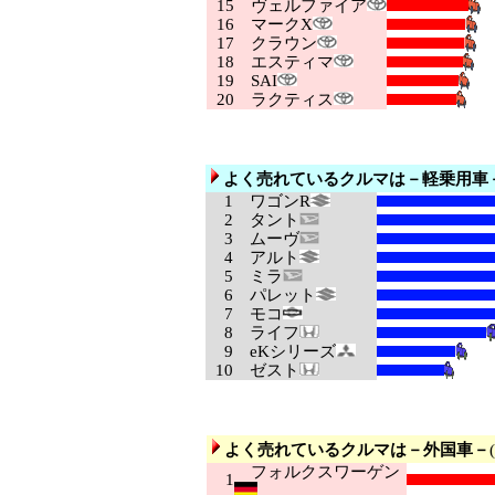
15
ヴェルファイア
16
マークX
17
クラウン
18
エスティマ
19
SAI
20
ラクティス
よく売れているクルマは－軽乗用車
1
ワゴンR
2
タント
3
ムーヴ
4
アルト
5
ミラ
6
パレット
7
モコ
8
ライフ
9
eKシリーズ
10
ゼスト
よく売れているクルマは－外国車－
フォルクスワーゲン
1