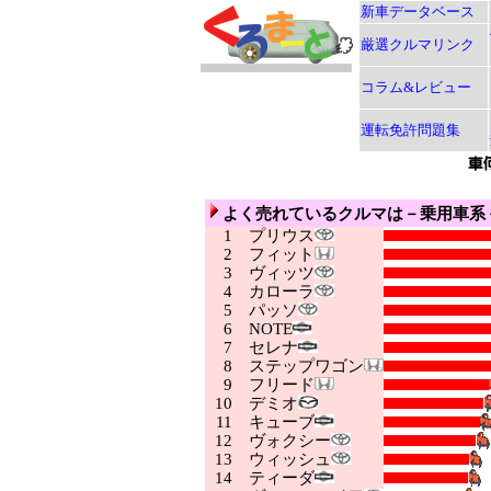
新車データベース
厳選クルマリンク
コラム&レビュー
運転免許問題集
よく売れているクルマは－乗用車系
1
プリウス
2
フィット
3
ヴィッツ
4
カローラ
5
パッソ
6
NOTE
7
セレナ
8
ステップワゴン
9
フリード
10
デミオ
11
キューブ
12
ヴォクシー
13
ウィッシュ
14
ティーダ