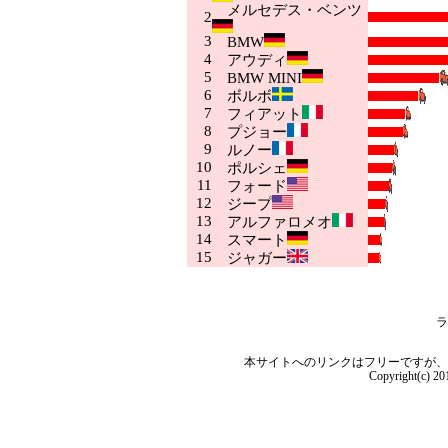
メルセデス・ベンツ
2
3
BMW
4
アウディ
5
BMW MINI
6
ボルボ
7
フィアット
8
プジョー
9
ルノー
10
ポルシェ
11
フォード
12
ジープ
13
アルファロメオ
14
スマート
15
ジャガー
ラ
本サイトへのリンクはフリーですが、
Copyright(c) 2