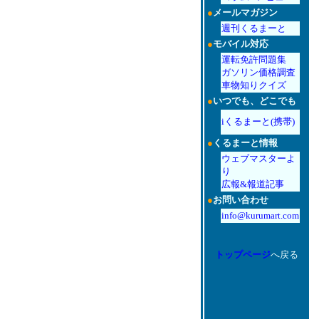
●
メールマガジン
週刊くるまーと
●
モバイル対応
運転免許問題集
ガソリン価格調査
車物知りクイズ
●
いつでも、どこでも
iくるまーと(携帯)
●
くるまーと情報
ウェブマスターよ
り
広報&報道記事
●
お問い合わせ
info@kurumart.com
トップページ
へ戻る