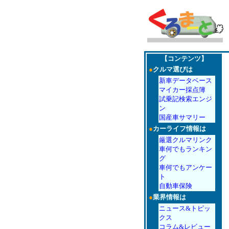
【コンテンツ】
●
クルマ選びは
新車データベース
マイカー採点簿
試乗記検索エンジ
ン
国産車サマリー
●
カーライフ情報は
厳選クルマリンク
車何でもランキン
グ
車何でもアンケー
ト
自動車保険
●
業界情報は
ニュース&トピッ
クス
コラム&レビュー