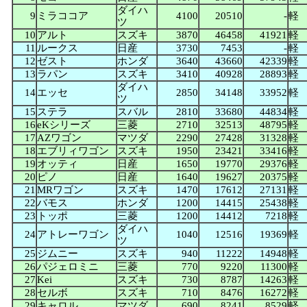
ダイハ
9
ミラココア
4100
20510
-
軽
ツ
10
アルト
スズキ
3870
46458
41921
軽
11
ルークス
日産
3730
7453
-
軽
12
ゼスト
ホンダ
3640
43660
42339
軽
13
ラパン
スズキ
3410
40928
28893
軽
ダイハ
14
エッセ
2850
34148
33952
軽
ツ
15
ステラ
スバル
2810
33680
44834
軽
16
eKシリーズ
三菱
2710
32513
48795
軽
17
AZワゴン
マツダ
2290
27428
31328
軽
18
エブリィワゴン
スズキ
1950
23421
33416
軽
19
オッティ
日産
1650
19770
29376
軽
20
ピノ
日産
1640
19627
20375
軽
21
MRワゴン
スズキ
1470
17612
27131
軽
22
バモス
ホンダ
1200
14415
25438
軽
23
トッポ
三菱
1200
14412
7218
軽
ダイハ
24
アトレーワゴン
1040
12516
19369
軽
ツ
25
ジムニー
スズキ
940
11222
14948
軽
26
パジェロミニ
三菱
770
9220
11300
軽
27
Kei
スズキ
730
8787
14263
軽
28
セルボ
スズキ
710
8476
16272
軽
29
キャロル
マツダ
690
8241
8529
軽