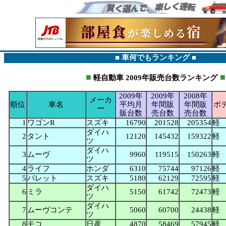
■ 車何でもランキング ■
■
■
軽自動車
2009年販売台数ランキング
2009年
2009年
2008年
メーカ
順位
車名
平均月
年間販
年間販
ボ
ー
販台数
売台数
売台数
1
ワゴンR
スズキ
16790
201528
205354
軽
ダイハ
2
タント
12120
145432
159322
軽
ツ
ダイハ
3
ムーヴ
9960
119515
150263
軽
ツ
4
ライフ
ホンダ
6310
75744
97126
軽
5
パレット
スズキ
5180
62129
72595
軽
ダイハ
6
ミラ
5150
61742
72473
軽
ツ
ダイハ
7
ムーヴコンテ
5060
60700
24438
軽
ツ
8
モコ
日産
4870
58469
57945
軽