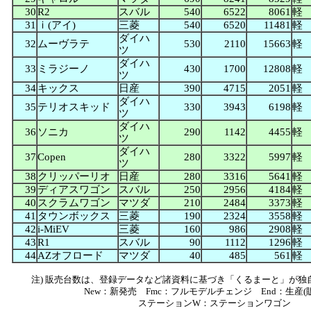
30
R2
スバル
540
6522
8061
軽
31
ｉ(アイ)
三菱
540
6520
11481
軽
ダイハ
32
ムーヴラテ
530
2110
15663
軽
ツ
ダイハ
33
ミラジーノ
430
1700
12808
軽
ツ
34
キックス
日産
390
4715
2051
軽
ダイハ
35
テリオスキッド
330
3943
6198
軽
ツ
ダイハ
36
ソニカ
290
1142
4455
軽
ツ
ダイハ
37
Copen
280
3322
5997
軽
ツ
38
クリッパーリオ
日産
280
3316
5641
軽
39
ディアスワゴン
スバル
250
2956
4184
軽
40
スクラムワゴン
マツダ
210
2484
3373
軽
41
タウンボックス
三菱
190
2324
3558
軽
42
i-MiEV
三菱
160
986
2908
軽
43
R1
スバル
90
1112
1296
軽
44
AZオフロード
マツダ
40
485
561
軽
注) 販売台数は、登録データなど諸資料に基づき「くるまーと」が独
New：新発売 Fmc：フルモデルチェンジ End：生産(
ステーションW：ステーションワゴン