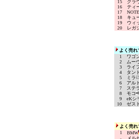
15
クラ
16
ティ
17
NOT
18
キュ
19
ウィッ
20
レガ
よく売れ
1
ワゴン
2
ムー
3
ライ
4
タン
5
ミラ
6
アル
7
ステ
8
モコ
9
eKシ
10
ゼス
よく売れ
1
BMW
メルセ