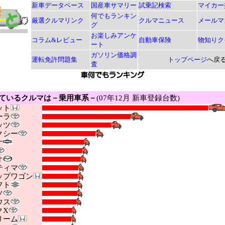
新車データベース
国産車サマリー
試乗記検索
マイカー
何でもランキン
厳選クルマリンク
クルマニュース
メールマ
グ
お楽しみアンケ
コラム&レビュー
自動車保険
物知りク
ート
ガソリン価格調
運転免許問題集
トップページ
へ戻
査
ているクルマは－乗用車系－
(07年12月 新車登録台数)
ット
ーラ
ッツ
シー
ナ
オ
ィマ
プワゴン
フト
ソ
ウス
X
ーム