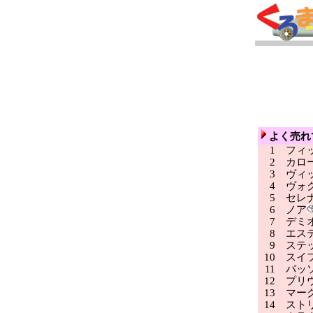
よく売れ
1
フィ
2
カロ
3
ヴィ
4
ヴォク
5
セレ
6
ノア
7
デミ
8
エステ
9
ステッ
10
スイ
11
パッ
12
プリ
13
マーク
14
ストリ