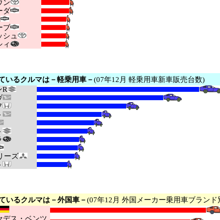
ウン
ーダ
E
ーブ
シュ
シィ
ているクルマは－軽乗用車－
(07年12月 軽乗用車新車販売台数)
R
ヴ
フ
ト
ト
ラ
リーズ
ト
ているクルマは－外国車－
(07年12月 外国メーカー乗用車ブランド
デス・ベンツ