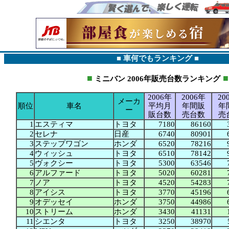
■ 車何でもランキング ■
■
■
ミニバン
2006年販売台数ランキング
2006年
2006年
20
メーカ
順位
車名
平均月
年間販
年
ー
販台数
売台数
売
1
エスティマ
トヨタ
7180
86160
2
セレナ
日産
6740
80901
3
ステップワゴン
ホンダ
6520
78216
4
ウィッシュ
トヨタ
6510
78142
5
ヴォクシー
トヨタ
5300
63546
6
アルファード
トヨタ
5020
60281
7
ノア
トヨタ
4520
54283
8
アイシス
トヨタ
3770
45196
9
オデッセイ
ホンダ
3750
44986
10
ストリーム
ホンダ
3430
41131
11
シエンタ
トヨタ
3250
38970