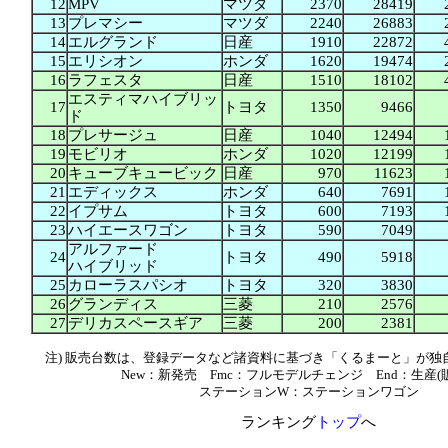
12
MPV
マツダ
2370
28419
13
プレマシー
マツダ
2240
26883
14
エルグランド
日産
1910
22872
15
エリシオン
ホンダ
1620
19474
16
ラフェスタ
日産
1510
18102
エスティマハイブリッ
17
トヨタ
1350
9466
ド
18
プレサージュ
日産
1040
12494
19
モビリオ
ホンダ
1020
12199
20
キューブキュービック
日産
970
11623
21
エディックス
ホンダ
640
7691
22
イプサム
トヨタ
600
7193
23
ハイエースワゴン
トヨタ
590
7049
アルファード
24
トヨタ
490
5918
ハイブリッド
25
カローラスパシオ
トヨタ
320
3830
26
グランディス
三菱
210
2576
27
デリカスペースギア
三菱
200
2381
注) 販売台数は、登録データなど諸資料に基づき「くるまーと」が独
New：新発売 Fmc：フルモデルチェンジ End：生産(
ステーションW：ステーションワゴン
ランキング
トップ
へ