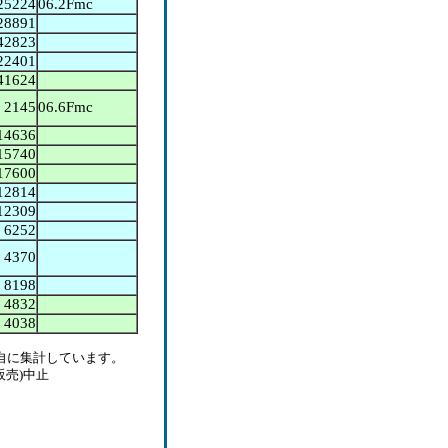
25224
06.2Fmc
28891
42823
22401
41624
2145
06.6Fmc
14636
15740
17600
12814
12309
6252
4370
8198
4832
4038
自に集計しています。
販売)中止