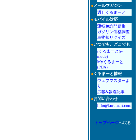
●
メールマガジン
週刊くるまーと
●
モバイル対応
運転免許問題集
ガソリン価格調査
車物知りクイズ
●
いつでも、どこでも
iくるまーと(i-
mode)
Myくるまーと
(PDA)
●
くるまーと情報
ウェブマスターよ
り
広報&報道記事
●
お問い合わせ
info@kurumart.com
トップページ
へ戻る