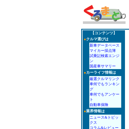
【コンテンツ】
●
クルマ選びは
新車データベース
マイカー採点簿
試乗記検索エンジ
ン
国産車サマリー
●
カーライフ情報は
厳選クルマリンク
車何でもランキン
グ
車何でもアンケー
ト
自動車保険
●
業界情報は
ニュース&トピッ
クス
コラム&レビュー