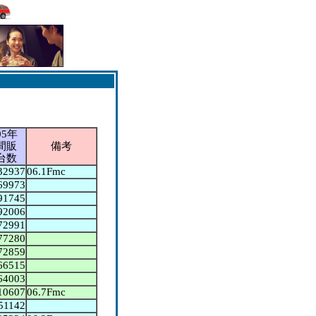
05年
間販
備考
台数
32937
06.1Fmc
69973
91745
92006
72991
77280
72859
66515
64003
10607
06.7Fmc
51142