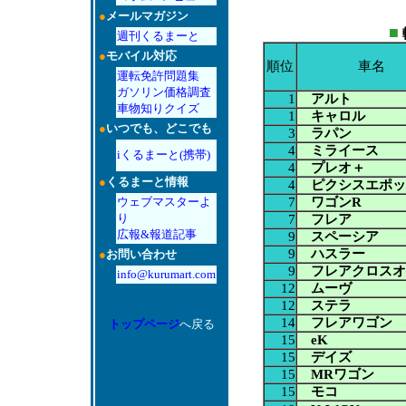
●
メールマガジン
■
週刊くるまーと
●
モバイル対応
順位
車名
運転免許問題集
ガソリン価格調査
1
アルト
車物知りクイズ
1
キャロル
●
いつでも、どこでも
3
ラパン
4
ミライース
iくるまーと(携帯)
4
プレオ＋
●
くるまーと情報
4
ピクシスエポッ
7
ワゴンR
ウェブマスターよ
り
7
フレア
広報&報道記事
9
スペーシア
9
ハスラー
●
お問い合わせ
9
フレアクロスオ
info@kurumart.com
12
ムーヴ
12
ステラ
14
フレアワゴン
トップページ
へ戻る
15
eK
15
デイズ
15
MRワゴン
15
モコ