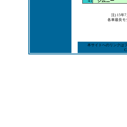
41
ジムニー
注) 1
各車最良モ
本サイトへのリンクは
C