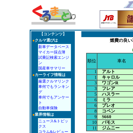
【コンテンツ】
●
クルマ選びは
燃費の良い
新車データベース
マイカー採点簿
試乗記検索エンジ
順位
車名
ン
国産車サマリー
1
アルト
●
カーライフ情報は
1
キャロル
厳選クルマリンク
3
ワゴンR
車何でもランキン
3
フレア
グ
5
ハスラー
車何でもアンケー
6
ミラ
ト
6
プレオ
自動車保険
8
コペン
●
業界情報は
9
S660
ニュース&トピッ
10
バモス
クス
11
ジムニー
コラム&レビュー