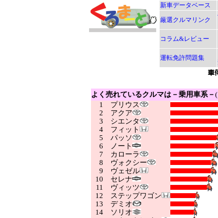
新車データベース
厳選クルマリンク
コラム&レビュー
運転免許問題集
よく売れているクルマは－乗用車系－
1
プリウス
2
アクア
3
シエンタ
4
フィット
5
パッソ
6
ノート
7
カローラ
8
ヴォクシー
9
ヴェゼル
10
セレナ
11
ヴィッツ
12
ステップワゴン
13
デミオ
14
ソリオ