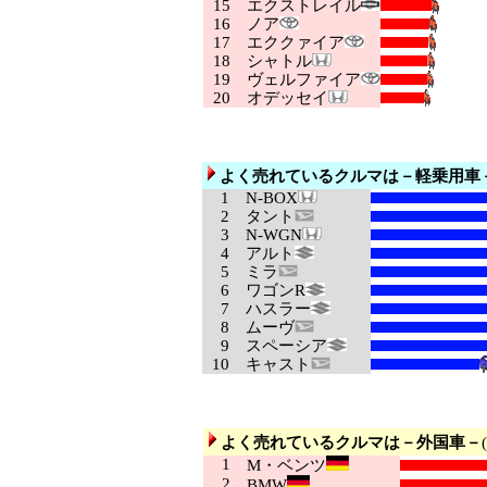
15
エクストレイル
16
ノア
17
エククァイア
18
シャトル
19
ヴェルファイア
20
オデッセイ
よく売れているクルマは－軽乗用車
1
N-BOX
2
タント
3
N-WGN
4
アルト
5
ミラ
6
ワゴンR
7
ハスラー
8
ムーヴ
9
スペーシア
10
キャスト
よく売れているクルマは－外国車－
1
M・ベンツ
2
BMW