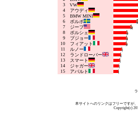
3
VW
4
アウディ
5
BMW MINI
6
ボルボ
7
ジープ
8
ポルシェ
9
プジョー
10
フィアット
11
ルノー
12
ランドローバー
13
スマート
14
ジャガー
15
アバルト
ラ
本サイトへのリンクはフリーですが、
Copyright(c) 2