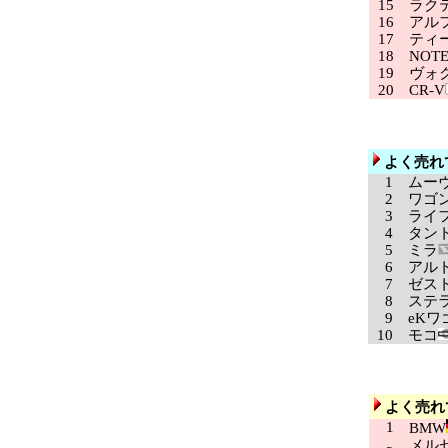
15
ラクテ
16
アルフ
17
ティ
18
NOT
19
ヴォク
20
CR-V
よく売れ
1
ムー
2
ワゴン
3
ライ
4
タン
5
ミラ
6
アル
7
ゼス
8
ステ
9
eKワ
10
モコ
よく売れ
1
BMW
メルセ