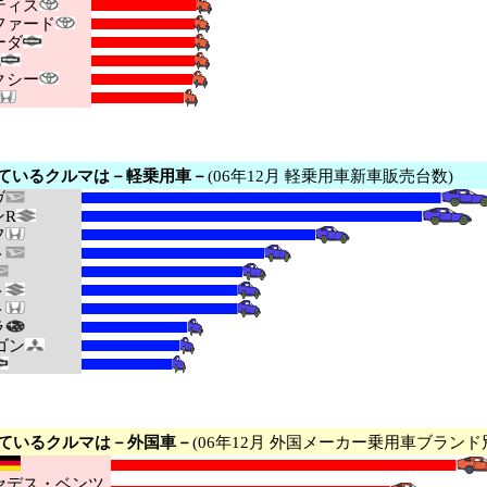
ィス
ァード
ーダ
E
シー
ているクルマは－軽乗用車－
(06年12月 軽乗用車新車販売台数)
ヴ
R
フ
ト
ト
ト
ラ
ゴン
ているクルマは－外国車－
(06年12月 外国メーカー乗用車ブランド
デス・ベンツ