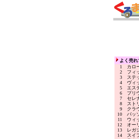
よく売れ
1
カロ
2
フィ
3
ステッ
4
ヴィ
5
エステ
6
プリ
7
セレ
8
ストリ
9
クラ
10
パッ
11
ウィッ
12
オー
13
レガ
14
スイ