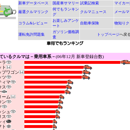
新車データベース
国産車サマリー
試乗記検索
マイカー
何でもランキン
厳選クルマリンク
クルマニュース
メールマ
グ
お楽しみアンケ
コラム&レビュー
自動車保険
物知りク
ート
ガソリン価格調
運転免許問題集
トップページ
へ戻
査
ているクルマは－乗用車系－
(06年12月 新車登録台数)
ーラ
ット
プワゴン
ッツ
ィマ
ウス
ナ
ーム
ウン
ソ
シュ
リス
シィ
フト