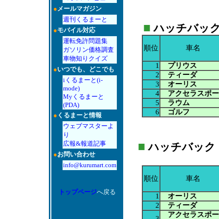
●
メールマガジン
週刊くるまーと
■
ハッチバック：A
●
モバイル対応
運転免許問題集
順位
車名
ガソリン価格調査
車物知りクイズ
1
プリウス
●
いつでも、どこでも
2
ティーダ
iくるまーと(i-
3
オーリス
mode)
4
アクセラスポー
Myくるまーと
5
ラウム
(PDA)
6
ゴルフ
●
くるまーと情報
ウェブマスターよ
り
広報&報道記事
■
ハッチバック：AT
●
お問い合わせ
info@kurumart.com
順位
車名
トップページ
へ戻る
1
オーリス
2
ティーダ
アクセラスポー
3