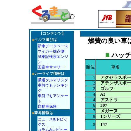
【コンテンツ】
燃費の良い車
●
クルマ選びは
新車データベース
マイカー採点簿
■
ハッチ
試乗記検索エンジ
ン
順位
車名
国産車サマリー
●
カーライフ情報は
1
アクセラスポー
厳選クルマリンク
2
アテンザスポー
車何でもランキン
2
ゴルフ
グ
4
A3
車何でもアンケー
4
アストラ
ト
6
307
自動車保険
7
メガーヌ
●
業界情報は
8
1シリーズ
ニュース&トピッ
9
147
クス
コラム&レビュー