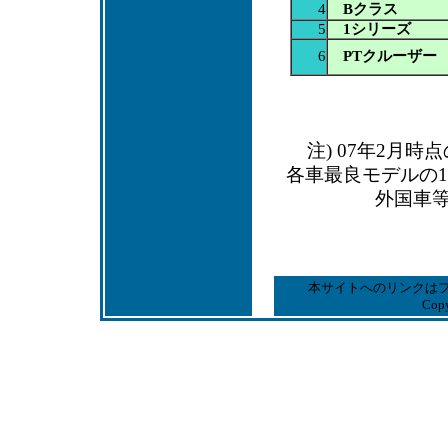
4
Bクラス
5
1シリーズ
6
PTクルーザー
注) 07年2月
各車最良モデルの1
外国車
本サイトへのリンクは
Copy