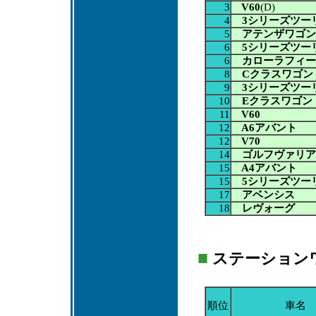
3
V60
(D)
4
3シリーズツー
5
アテンザワゴン
6
5シリーズツー
6
カローラフィー
8
Cクラスワゴン
9
3シリーズツー
10
Eクラスワゴン
11
V60
12
A6アバント
12
V70
14
ゴルフヴァリア
15
A4アバント
15
5シリーズツー
17
アベンシス
18
レヴォーグ
■
ステーションワゴ
順位
車名