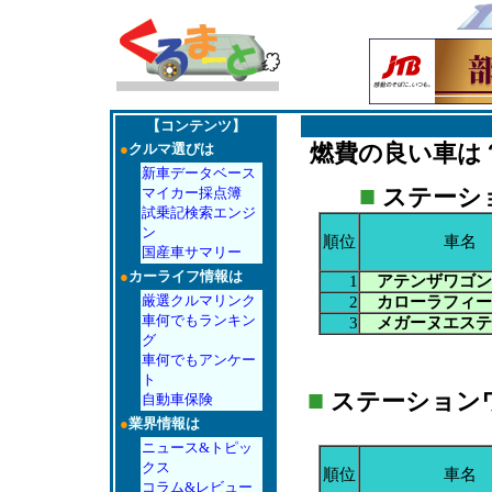
【コンテンツ】
燃費の良い車は
●
クルマ選びは
新車データベース
■
ステーシ
マイカー採点簿
試乗記検索エンジ
ン
順位
車名
国産車サマリー
●
カーライフ情報は
1
アテンザワゴン
厳選クルマリンク
2
カローラフィー
車何でもランキン
3
メガーヌエステ
グ
車何でもアンケー
ト
■
ステーションワゴ
自動車保険
●
業界情報は
ニュース&トピッ
クス
順位
車名
コラム&レビュー