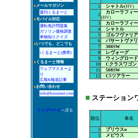
●
メールマガジン
1
シャトル
(HV)
カローラフィー
週刊くるまーと
2
(HV)
●
モバイル対応
3
カローラフィー
運転免許問題集
4
シャトル
ガソリン価格調査
5
ゴルフヴァリア
車物知りクイズ
6
パサートヴァリ
●
いつでも、どこでも
7
308SW
8
レヴォーグ
iくるまーと(携帯)
9
ウィングロード
●
くるまーと情報
10
Cクラスワゴン
ウェブマスターよ
11
508SW
り
12
C5ツアラー
広報&報道記事
●
お問い合わせ
info@kurumart.com
■
ステーションワゴン
トップページ
へ戻る
順位
車名
1
プリウスα
1
メビウス