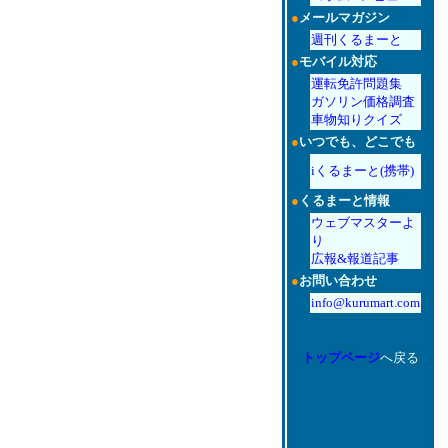
●
メールマガジン
週刊くるまーと
●
モバイル対応
運転免許問題集
ガソリン価格調査
車物知りクイズ
●
いつでも、どこでも
iくるまーと(携帯)
●
くるまーと情報
ウェブマスターよ
り
広報&報道記事
●
お問い合わせ
info@kurumart.com
トップページ
へ戻る