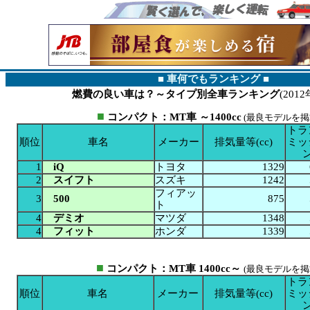
■ 車何でもランキング ■
燃費の良い車は？～タイプ別全車ランキング
(201
■
コンパクト：MT車 ～1400cc
(最良モデルを掲
トラ
順位
車名
メーカー
排気量等(cc)
ミッ
1
iQ
トヨタ
1329
2
スイフト
スズキ
1242
フィアッ
3
500
875
ト
4
デミオ
マツダ
1348
4
フィット
ホンダ
1339
■
コンパクト：MT車 1400cc～
(最良モデルを掲
トラ
順位
車名
メーカー
排気量等(cc)
ミッ