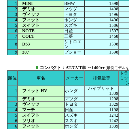
1
MINI
BMW
1598
2
デミオ
マツダ
1498
3
ヴィッツ
トヨタ
1496
4
フィット
ホンダ
1496
5
スイフト
スズキ
1586
6
NOTE
日産
1597
7
COLT
三菱
1468
シトロエ
8
DS3
1598
ン
9
207
プジョー
1598
■
コンパクト：AT/CVT車 ～1400cc
(最良モデルを
トラ
順位
車名
メーカー
排気量等
ミッ
ハイブリッド
1
フィット HV
ホンダ
1339
1
デミオ
マツダ
1298
3
ヴィッツ
トヨタ
1329
4
マーチ
日産
1198
5
スイフト
スズキ
1242
6
ソリオ
スズキ
1242
6
フィット
ホンダ
1339