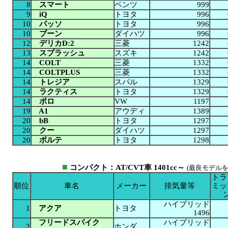
8
スマート
ベンツ
999
9
iQ
トヨタ
996
10
パッソ
トヨタ
996
10
ブーン
ダイハツ
996
12
デリカD:2
三菱
1242
13
スプラッシュ
スズキ
1242
14
COLT
三菱
1332
14
COLTPLUS
三菱
1332
14
トレジア
スバル
1329
14
ラクティス
トヨタ
1329
14
ポロ
VW
1197
19
A1
アウディ
1389
20
bB
トヨタ
1297
20
クー
ダイハツ
1297
20
ポルテ
トヨタ
1298
■
コンパクト：AT/CVT車 1401cc～
(最良モデルを
トラ
順位
車名
メーカー
排気量等
ミッ
ハイブリッド
1
アクア
トヨタ
1496
フリードスパイク
ハイブリッド
2
ホンダ