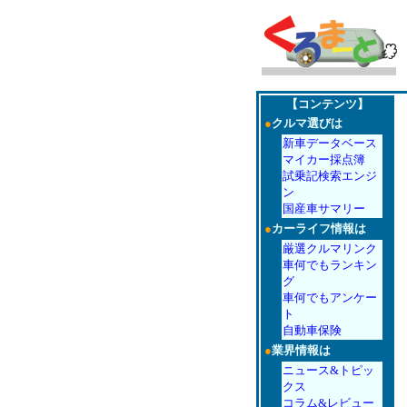
【コンテンツ】
●
クルマ選びは
新車データベース
マイカー採点簿
試乗記検索エンジ
ン
国産車サマリー
●
カーライフ情報は
厳選クルマリンク
車何でもランキン
グ
車何でもアンケー
ト
自動車保険
●
業界情報は
ニュース&トピッ
クス
コラム&レビュー