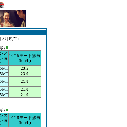
2年3月現在)
■
載)
ンス
10/15モード燃費
ショ
(km/L)
ン
6MT
23.5
5MT
23.0
5MT
21.8
5MT
21.0
5MT
21.0
■
載)
ンス
10/15モード燃費
ショ
(km/L)
ン