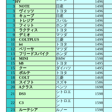
HV
1496
3
NOTE
日産
1498
3
ヴィッツ
トヨタ
1496
3
キューブ
日産
1498
3
トレジア
スバル
1496
3
フィット
ホンダ
1496
3
ラクティス
トヨタ
1496
9
デミオ
マツダ
1498
10
COLTPLUS
三菱
1499
11
ist
トヨタ
1496
12
ベリーサ
マツダ
1498
13
フリードスパイク
ホンダ
1496
14
MINI
BMW
1598
15
bB
トヨタ
1495
15
クー
ダイハツ
1495
15
ポルテ
トヨタ
1496
18
COLT
三菱
1468
18
スイフト
スズキ
1586
20
Aクラス
ベンツ
1698
シトロエ
21
DS3
1598
ン
シトロエ
22
C3
1598
ン
23
ルーテシア
ルノー
1598