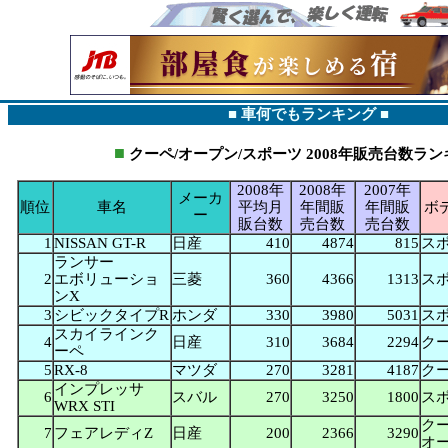
■ 車何でもランキング ■
■
クーペ/オープン/スポーツ
2008年販売台数ラン
2008年
2008年
2007年
メーカ
順位
車名
平均月
年間販
年間販
ボ
ー
販台数
売台数
売台数
1
NISSAN GT-R
日産
410
4874
815
ス
ランサー
2
エボリューショ
三菱
360
4366
1313
ス
ンX
3
シビックタイプR
ホンダ
330
3980
5031
ス
スカイラインク
4
日産
310
3684
2294
ク
ーペ
5
RX-8
マツダ
270
3281
4187
ク
インプレッサ
6
スバル
270
3250
1800
ス
WRX STI
クー
7
フェアレディZ
日産
200
2366
3290
オ