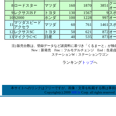
クー
8
ロードスター
マツダ
160
1870
3851
オ
9
レクサスIS F
トヨタ
130
1567
9
ス
10
S2000
ホンダ
100
1228
997
オ
マツダスピード
11
マツダ
60
761
1461
ス
アクセラ
12
レクサスSC
トヨタ
50
621
872
オ
13
マイクラC+C
日産
40
535
873
オ
注) 販売台数は、登録データなど諸資料に基づき「くるまーと」が独
New：新発売 Fmc：フルモデルチェンジ End：生産(
ステーションW：ステーションワゴン
ランキング
トップ
へ
本サイトへのリンクはフリーですが、画像・文章を転載する際は事前
Copyright(c) 2009
MICle
Corp. all rights reserved.