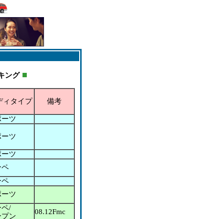
■
キング
ディタイプ
備考
ポーツ
ポーツ
ポーツ
ーペ
ーペ
ポーツ
ペ/
08.12Fmc
ープン