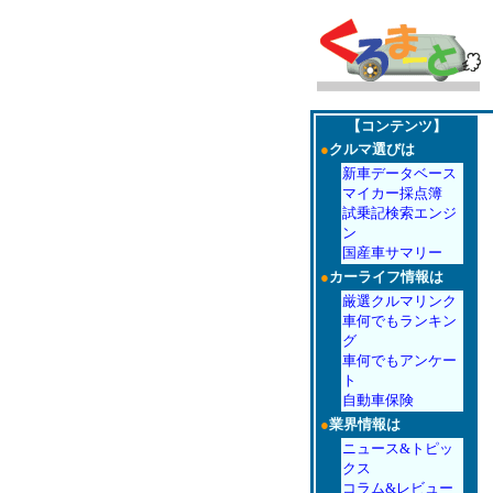
【コンテンツ】
●
クルマ選びは
新車データベース
マイカー採点簿
試乗記検索エンジ
ン
国産車サマリー
●
カーライフ情報は
厳選クルマリンク
車何でもランキン
グ
車何でもアンケー
ト
自動車保険
●
業界情報は
ニュース&トピッ
クス
コラム&レビュー