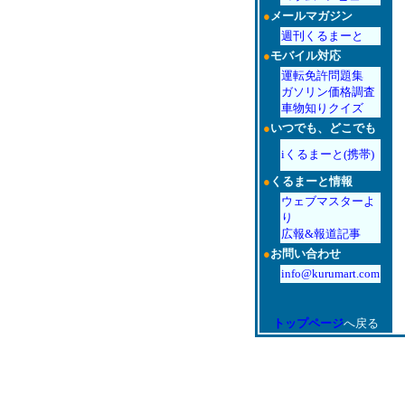
●
メールマガジン
週刊くるまーと
●
モバイル対応
運転免許問題集
ガソリン価格調査
車物知りクイズ
●
いつでも、どこでも
iくるまーと(携帯)
●
くるまーと情報
ウェブマスターよ
り
広報&報道記事
●
お問い合わせ
info@kurumart.com
トップページ
へ戻る