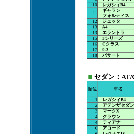
10
レガシィB4
ギャラン
11
フォルティス
12
ジェッタ
13
A4
13
エラントラ
15
3シリーズ
16
Cクラス
17
9-3
18
パサート
■
セダン：AT/CV
順位
車名
1
レガシィB4
2
アテンザセダン
3
マークX
4
クラウン
4
ティアナ
6
アコード
6
レクサスIS