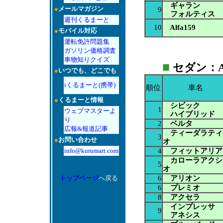
ギャラン
●
メールマガジン
9
フォルティス
週刊くるまーと
10
Alfa159
●
モバイル対応
運転免許問題集
ガソリン価格調査
車物知りクイズ
■
セダン：AT
●
いつでも、どこでも
iくるまーと(携帯)
順位
車名
●
くるまーと情報
シビック
1
ウェブマスターよ
ハイブリッド
り
2
ベルタ
広報&報道記事
ティーダラティ
3
●
お問い合わせ
オ
4
フィットアリア
info@kurumart.com
カローラアクシ
5
オ
6
アリオン
トップページ
へ戻る
6
プレミオ
8
アクセラ
インプレッサ
9
アネシス