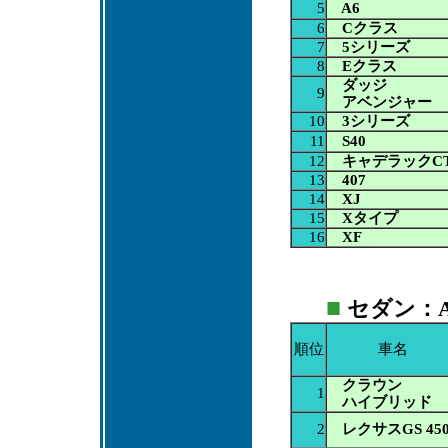
5
A6
6
Cクラス
7
5シリーズ
8
Eクラス
ダッジ
9
アベンジャー
10
3シリーズ
11
S40
12
キャデラックCT
13
407
14
XJ
15
Xタイプ
16
XF
■
セダン：AT
順位
車名
クラウン
1
ハイブリッド
2
レクサスGS 450