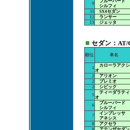
ブルーバード
9
シルフィ
11
SX4セダン
12
ランサー
13
ジェッタ
■
セダン：AT/CV
順位
車名
カローラアクシ
1
オ
2
アリオン
2
プレミオ
2
シビック
ティーダラティ
5
オ
ブルーバード
6
シルフィ
インプレッサ
7
アネシス
8
アクセラ
8
アテンザセダン