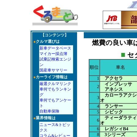
【コンテンツ】
燃費の良い車
●
クルマ選びは
新車データベース
■
セ
マイカー採点簿
試乗記検索エンジ
ン
順位
車名
国産車サマリー
●
カーライフ情報は
1
アクセラ
厳選クルマリンク
インプレッサ
2
アネシス
車何でもランキン
グ
カローラアクシ
3
オ
車何でもアンケー
ト
4
ランサー
自動車保険
5
シビック
ティーダラティ
●
業界情報は
6
オ
ニュース&トピッ
6
レガシィB4
クス
8
3シリーズ
コラム&レビュー