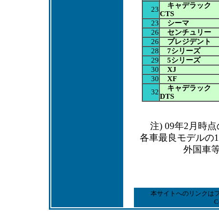
キャデラック
23
CTS
23
シーマ
26
センチュリー
26
プレジデント
28
7シリーズ
29
5シリーズ
30
XJ
30
XF
キャデラック
32
DTS
注) 09年2月
各車最良モデルの1
外国車
本サイトへのリンクは
C