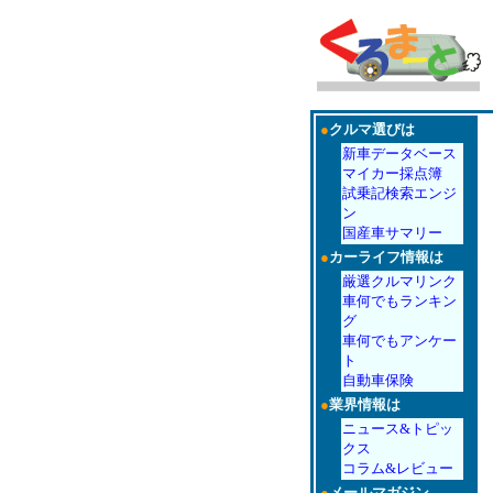
●
クルマ選びは
新車データベース
マイカー採点簿
試乗記検索エンジ
ン
国産車サマリー
●
カーライフ情報は
厳選クルマリンク
車何でもランキン
グ
車何でもアンケー
ト
自動車保険
●
業界情報は
ニュース&トピッ
クス
コラム&レビュー
●
メールマガジン