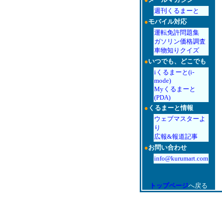
週刊くるまーと
●
モバイル対応
運転免許問題集
ガソリン価格調査
車物知りクイズ
●
いつでも、どこでも
iくるまーと(i-
mode)
Myくるまーと
(PDA)
●
くるまーと情報
ウェブマスターよ
り
広報&報道記事
●
お問い合わせ
info@kurumart.com
トップページ
へ戻る