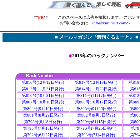
**
PR
** このスペースに広告を掲載します。 スポン
お問い合わせは、
info@kurumart.com
へ
■
メールマガジン『週刊くるまーと』
■
◆
2015年のバックナンバー
第816号(12月12日発行)
第817号(12月19日発行)
第818
第813号(11月21日発行)
第814号(11月28日発行)
第81
第810号(10月31日発行)
第811号(11月7日発行)
第812
第807号(10月10日発行)
第808号(10月17日発行)
第809
第804号(9月19日発行)
第805号(9月26日発行)
第80
第801号(8月29日発行)
第802号(9月5日発行)
第80
第798号(8月8日発行)
第799号(8月15日発行)
第80
第795号(7月18日発行)
第796号(7月25日発行)
第79
第792号(6月27日発行)
第793号(7月4日発行)
第79