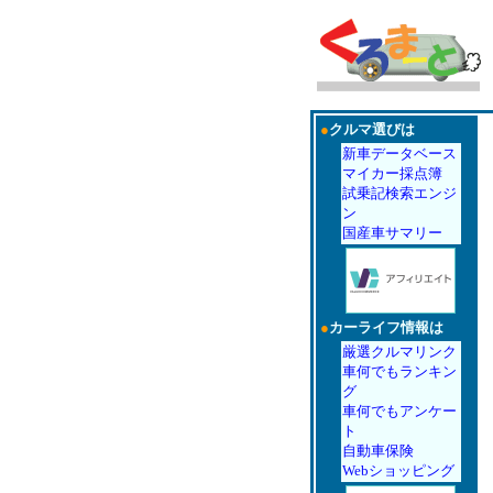
●
クルマ選びは
新車データベース
マイカー採点簿
試乗記検索エンジ
ン
国産車サマリー
●
カーライフ情報は
厳選クルマリンク
車何でもランキン
グ
車何でもアンケー
ト
自動車保険
Webショッピング