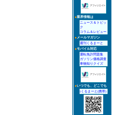
●
業界情報は
ニュース＆トピッ
ク
コラム＆レビュー
●
メールマガジン
週刊くるまーと
●
モバイル対応
運転免許問題集
ガソリン価格調査
車物知りクイズ
●
いつでも、どこでも
iくるまーと(携帯)