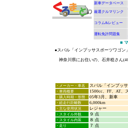
新車データベース
厳選クルマリンク
コラム&レビュー
運転免許問題集
■
●スバル「インプッサスポーツワゴン
神奈川県にお住いの、石井稔さん(4
スバル「インプッサ
・メーカー・車名
1500cc、FF、A
・車両概要
05年3月、新車
・購入時期・形態
6,000km
・総走行距離数
レジャー
・主な使用状況
９ 点
・スタイル外観
８ 点
・スタイル内装
７ 点
・走り