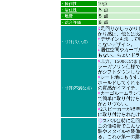
10点
・操作性
８ 点
・居住性
８ 点
・燃費
８ 点
・総合評価
○
足回りがしっかり
かり感は、他とは比
○
デザインも決して
・寸評(良い点)
こないデザイン。
○
居住空間やカーゴ
もない。ちょいドラ
×
非力。1500cc
ラーガソリン仕様で
がシフトダウンしな
×
シート地にもうす
ホールドしてくれる
の質感がイマイチ。
・寸評(不満な点)
×
カーゴルームラン
で簡単に取り付けら
がとりづらい。
×
2スピーカーが標
に取り付けられたけ
◇
スバルは特に足回
この価格帯でこんな
装やスタイルや装備
る。これが第一の購