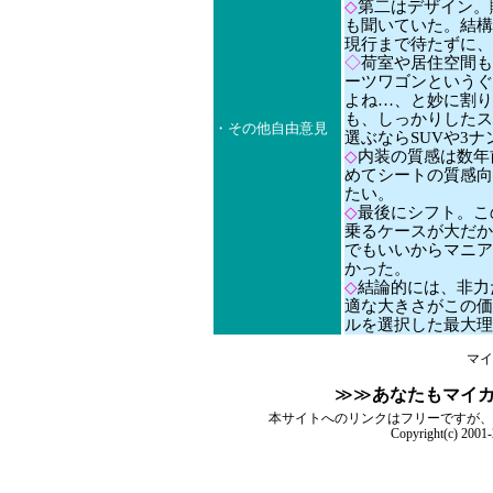
◇
第二はデザイン。
も聞いていた。結構
現行まで待たずに、
◇
荷室や居住空間も
ーツワゴンというぐ
よね…、と妙に割り
も、しっかりしたス
・その他自由意見
選ぶならSUVや3
◇
内装の質感は数年
めてシートの質感向
たい。
◇
最後にシフト。こ
乗るケースが大だか
でもいいからマニア
かった。
◇
結論的には、非力
適な大きさがこの価
ルを選択した最大理
マイ
≫≫
あなたもマイ
本サイトへのリンクはフリーですが、
Copyright(c) 2001