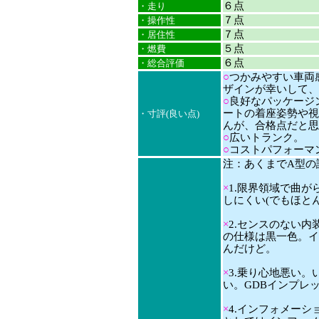
６点
・走り
７点
・操作性
７点
・居住性
５点
・燃費
６点
・総合評価
○
つかみやすい車両感
ザインが幸いして、
○
良好なパッケージ
ートの着座姿勢や視
・寸評(良い点)
んが、合格点だと思
○
広いトランク。
○
コストパフォーマ
注：あくまでA型の
×
1.限界領域で曲
しにくい(でもほと
×
2.センスのない
の仕様は黒一色。イ
んだけど。
×
3.乗り心地悪い
い。GDBインプレッ
×
4.インフォメーシ