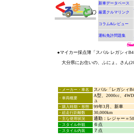
新車データベース
厳選クルマリンク
コラム&レビュー
運転免許問題集
●マイカー採点簿「スバル レガシィB4
大分県にお住いの、ふにょ。さん(2
スバル「レガシィB
・メーカー・車名
A型、2000cc、
・車両概要
ュ
99年3月、新車
・購入時期・形態
30,000km
・総走行距離数
通勤：レジャー＝50
・主な使用状況
６点
・スタイル外観
７点
・スタイル内装