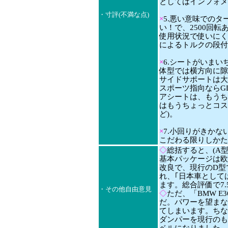
としてはインフォメ
・寸評(不満な点)
×
5.悪い意味でのタ
い！で、2500回
使用状況で使いにくい
によるトルクの段付
×
6.シートがいま
体型では横方向に隙
サイドサポートは大
スポーツ指向ならGD
アシートは、もうち
はもうちょっとコス
ど)。
×
7.小回りがきかな
こだわる限りしかた
◇
総括すると、(A
基本パッケージは欧
改良で、現行のD型で
れ、｢日本車として
ます。総合評価で7.
・その他自由意見
◇
ただ、「BMW E
だ。パワーを望まなけ
てしまいます。ちな
ダンパーを現行のも