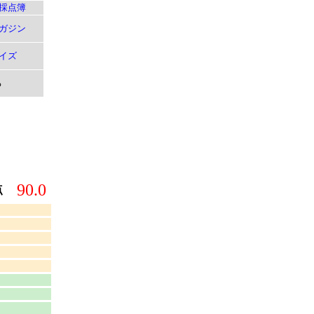
採点簿
ガジン
イズ
る
90.0
点