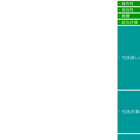
・操作性
・居住性
・燃費
・総合評価
・寸評(良い
・寸評(不満