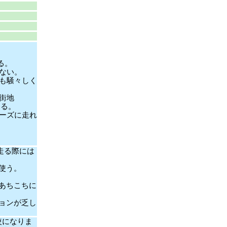
る。
ない。
でも騒々しく
街地
ある。
ーズに走れ
走る際には
使う。
あちこちに
ョンが乏し
較になりま