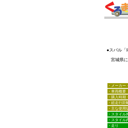
●スバル「
宮城県にお
・メーカー
・車両概要
・購入時期
・総走行距
・主な使用
・スタイル
・スタイル
・走り