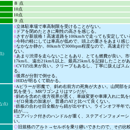
８ 点
10点
10点
９ 点
○
立体駐車場で車高制限を受けることがない。
○
ドアを閉めたときに剛性の高さを感じる。
○
さすが新規格！高速道路を100km/hで走っても安定してい
○
今時の軽にしては車高が低めで、頭上の重さをあまり感じ
○
なかなか静か。80km/hで3000rpm程度なので、高速走行
ない。
点)
○
あまり渋滞を走らないこともあり、とても燃費が良い。市
17km/L、遠出21km/L以上、最高25km/Lを記録したことが
○
CVTの出来が良い。クリープもあるし、丁寧に扱えばスム
る。
○
後席が分割で倒せる。
○
HIDが明るくて助かる。
×
Aピラーが邪魔で、斜め右前方の死角が大きい。山間部を
気を使う。MRワゴンよりはマシだが。
×
斜めを含めた後方視界が悪く、車線変更や車庫入れに気を
×
ゼロ発進の加速が、普通のATと比べて良くない。
な点)
×
鉄板の合わせ目全般から錆が出やすい。ラインオフ半年で
錆が…。
×
エアバック付きのハンドルが重く、ステアインフォメーシ
い。
◇
旧規格のアルト→セルボを乗り継いできたので、その比