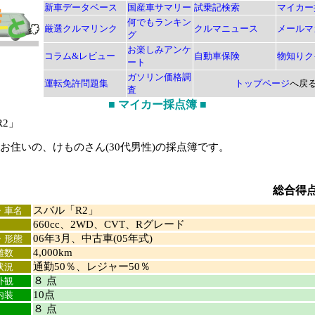
新車データベース
国産車サマリー
試乗記検索
マイカー
何でもランキン
厳選クルマリンク
クルマニュース
メールマ
グ
お楽しみアンケ
コラム&レビュー
自動車保険
物知りク
ート
ガソリン価格調
運転免許問題集
トップページ
へ戻
査
■
マイカー採点簿
■
R2」
住いの、けものさん(30代男性)の採点簿です。
総合得
スバル「R2」
・車名
660cc、2WD、CVT、Rグレード
06年3月、中古車(05年式)
・形態
4,000km
離数
通勤50％、レジャー50％
状況
８ 点
外観
10点
内装
８ 点