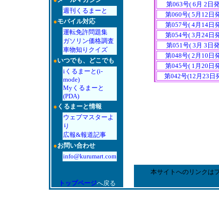
第063号( 6月 2日
週刊くるまーと
第060号( 5月12日
●
モバイル対応
第057号( 4月14日
運転免許問題集
第054号( 3月24日
ガソリン価格調査
第051号( 3月 3日
車物知りクイズ
第048号( 2月10日
●
いつでも、どこでも
第045号( 1月20日
iくるまーと(i-
第042号(12月23日
mode)
Myくるまーと
(PDA)
●
くるまーと情報
ウェブマスターよ
り
広報&報道記事
●
お問い合わせ
info@kurumart.com
本サイトへのリンクは
トップページ
へ戻る