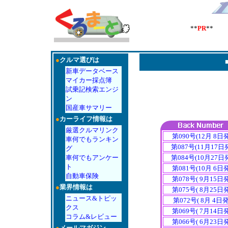
**
PR
** 
●
クルマ選びは
新車データベース
マイカー採点簿
試乗記検索エンジ
ン
国産車サマリー
●
カーライフ情報は
厳選クルマリンク
第090号(12月 8日
車何でもランキン
第087号(11月17日
グ
第084号(10月27日
車何でもアンケー
ト
第081号(10月 6日
自動車保険
第078号( 9月15日
●
業界情報は
第075号( 8月25日
ニュース&トピッ
第072号( 8月 4日
クス
第069号( 7月14日
コラム&レビュー
第066号( 6月23日
●
メールマガジン