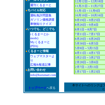
12月12日～12月18日
週刊くるまーと
11月21日～11月27日
●
モバイル対応
11月1日～11月6日
運転免許問題集
10月10日～10月16日
ガソリン価格調査
9月19日～9月25日
車物知りクイズ
8月26日～9月4日
●
いつでも、どこでも
8月1日～8月7日
iくるまーと(i-
7月11日～7月17日
mode)
6月20日～6月26日
Myくるまーと
5月30日～6月5日
(PDA)
5月9日～5月15日
●
くるまーと情報
4月11日～4月17日
ウェブマスターよ
3月21日～3月27日
り
2月28日～3月6日
広報&報道記事
2月7日～2月13日
●
お問い合わせ
1月17日～1月23日
info@kurumart.com
本サイトへのリンクは
トップページ
へ戻る
C