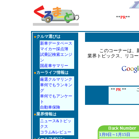
**
PR
** 
●
クルマ選びは
新車データベース
マイカー採点簿
このコーナーは、
試乗記検索エンジ
業界トピックス、リコー
ン
国産車サマリー
●
カーライフ情報は
厳選クルマリンク
車何でもランキン
**
**
このス
PR
グ
車何でもアンケー
ト
自動車保険
●
業界情報は
ニュース&トピッ
クス
コラム&レビュー
1月9日～1月15日
●
メールマガジン