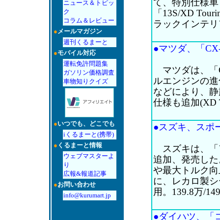
て、特別仕様車「B
ニュース＆トピッ
ク
「13S/XD To
コラム＆レビュー
ラックインテリア
●
メールマガジン
週刊くるまーと
●マツダ、「CX-
●
モバイル対応
運転免許問題集
マツダは、「C
ガソリン価格調査
ルエンジンの進
車物知りクイズ
などにより、静
仕様も追加(XD To
●
いつでも、どこでも
●スズキ、スポー
iくるまーと(携帯)
●
くるまーと情報
スズキは、「
ウェブマスターよ
追加、発売した
り
や最大トルク向
広報&報道記事
に、レカロ製シ
●
お問い合わせ
用。139.8万/14
info@kurumart.jp
●ダイハツ、「コ