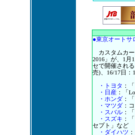
●東京オートサロン2
カスタムカー
2016」が、1月
セで開催される。
売)、16/17日：
・トヨタ
：「S
・日産
：「Lol
・ホンダ
：「S
・マツダ
：コ
・スバル
：「S
・スズキ
：「
セプト」など
・ダイハツ
：