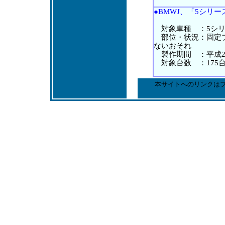
●BMWJ、「5シリーズ
対象車種 ：5シリーズ(5
部位・状況：固定ブ
ないおそれ
製作期間 ：平成27
対象台数 ：175
本サイトへのリンクは