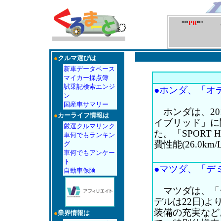
**
PR
** 
●
クルマ選びは
新車データベース
マイカー採点簿
試乗記検索エンジ
●ホンダ、「オデ
ン
国産車サマリー
ホンダは、20
●
カーライフ情報は
イブリッド」に
厳選クルマリンク
た。「SPORT 
車何でもランキン
費性能(26.0
グ
車何でもアンケー
ト
●マツダ、「デミ
自動車保険
マツダは、「デ
デルは22日)
装備の充実など
●
業界情報は