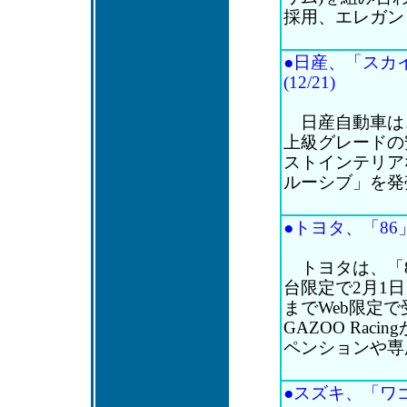
採用、エレガント
●日産、「スカ
(12/21)
日産自動車は
上級グレードの
ストインテリア
ルーシブ」を発売。
●トヨタ、「86」
トヨタは、「8
台限定で2月1
までWeb限定で
GAZOO Ra
ペンションや専
●スズキ、「ワゴ